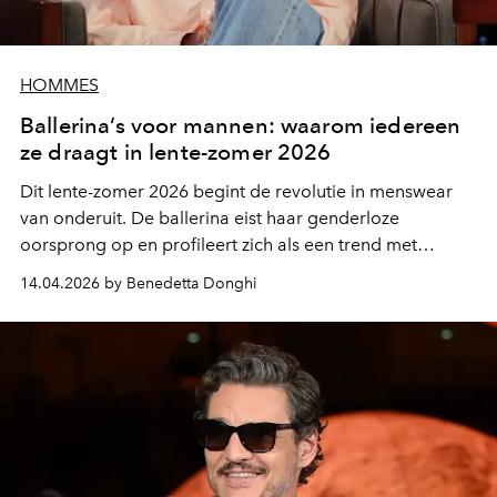
HOMMES
Ballerina’s voor mannen: waarom iedereen
ze draagt in lente-zomer 2026
Dit lente-zomer 2026 begint de revolutie in menswear
van onderuit. De ballerina eist haar genderloze
oorsprong op en profileert zich als een trend met
tijdloze veelzijdigheid. Van de weelderige hoven van de
14.04.2026 by Benedetta Donghi
Zonnekoning tot hedendaagse rode lopers herdefinieert
ze een bewuste, onbevreesde mannelijkheid.