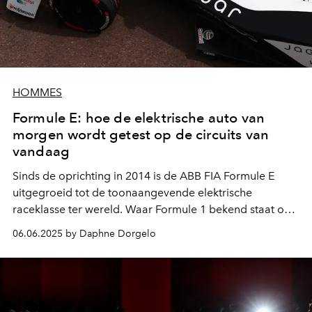
HOMMES
Formule E: hoe de elektrische auto van
morgen wordt getest op de circuits van
vandaag
Sinds de oprichting in 2014 is de ABB FIA Formule E
uitgegroeid tot de toonaangevende elektrische
raceklasse ter wereld. Waar Formule 1 bekend staat om
snelheid en spektakel op afgesloten circuits, kiest
06.06.2025 by Daphne Dorgelo
Formule E resoluut voor innovatie en duurzaamheid. De
races vinden plaats op tijdelijke stratencircuits midden in
grote wereldsteden, waaronder New York, Londen,
Berlijn, Tokio en - onze plaats van bestemming -
Monaco.