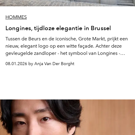
HOMMES
Longines, tijdloze elegantie in Brussel
Tussen de Beurs en de iconische, Grote Markt, prijkt een
nieuw, elegant logo op een witte façade. Achter deze
gevleugelde zandloper - het symbool van Longines -
bevindt zich voortaan de allereerste boetiek van het
08.01.2026 by Anja Van Der Borght
Zwitserse horlogehuis in onze hoofdstad. Een nieuwe,
iconische locatie die een belangrijke mijlpaal vormt in
de ontwikkeling van het merk binnen Europa.