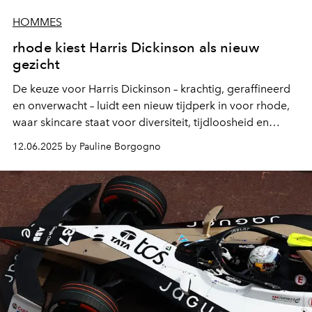
HOMMES
rhode kiest Harris Dickinson als nieuw
gezicht
De keuze voor Harris Dickinson – krachtig, geraffineerd
en onverwacht – luidt een nieuw tijdperk in voor rhode,
waar skincare staat voor diversiteit, tijdloosheid en
toegankelijke elegantie. Een campagne die nu al wordt
12.06.2025 by Pauline Borgogno
gezien als een marketing home run, met een perfecte
mix van minimalistische schoonheid, doordacht
storytelling en inclusieve visie.