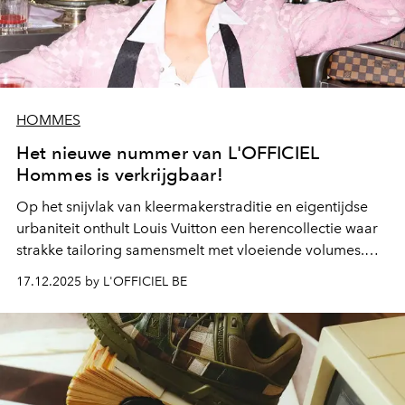
HOMMES
Het nieuwe nummer van L'OFFICIEL
Hommes is verkrijgbaar!
Op het snijvlak van kleermakerstraditie en eigentijdse
urbaniteit onthult Louis Vuitton een herencollectie waar
strakke tailoring samensmelt met vloeiende volumes.
Het is een garderobe die moeiteloos durf, verfifijning en
17.12.2025 by L'OFFICIEL BE
een vleug reislust, weet te verweven, helemaal in lijn met
het iconische DNA van het huis. Laat je meevoeren door
onze exclusieve modeshoot, gefotografeerd in de
majestueuze setting van hotel Les Bains de Spa is te
ondekken in de nieuwe nummer van L'OFFICIEL
Hommes, verkrijgbaar in de kiosken.