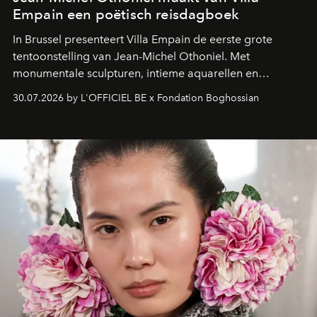
Empain een poëtisch reisdagboek
In Brussel presenteert Villa Empain de eerste grote
tentoonstelling van Jean-Michel Othoniel. Met
monumentale sculpturen, intieme aquarellen en
fonkelend Murano-glas creëert de Franse kunstenaar
30.07.2026 by L'OFFICIEL BE x Fondation Boghossian
een emotionele reis waarin elk werk de herinnering
oproept aan een ontmoeting, een bestemming of een
moment van verwondering.