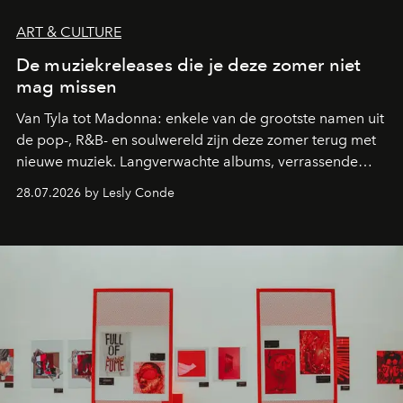
ART & CULTURE
De muziekreleases die je deze zomer niet
mag missen
Van Tyla tot Madonna: enkele van de grootste namen uit
de pop-, R&B- en soulwereld zijn deze zomer terug met
nieuwe muziek. Langverwachte albums, verrassende
comebacks en veelbelovende nieuwe projecten: dit zijn
28.07.2026 by Lesly Conde
de releases die je niet mag missen.