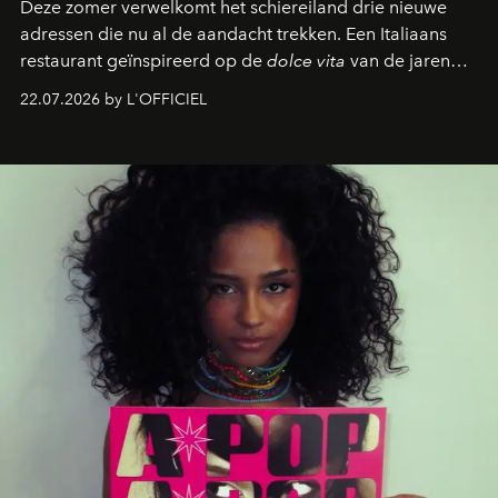
Deze zomer verwelkomt het schiereiland drie nieuwe
adressen die nu al de aandacht trekken. Een Italiaans
restaurant geïnspireerd op de
dolce vita
van de jaren
zestig, een Japanse hotspot die na zonsondergang
22.07.2026 by L'OFFICIEL
verandert in een bruisende ontmoetingsplek en de
legendarische Parijse club Raspoutine die eindelijk
neerstrijkt in Saint-Tropez. Dit zijn de nieuwe adressen
die deze zomer de toon zetten, van lange lunches tot
zwoele nachten.