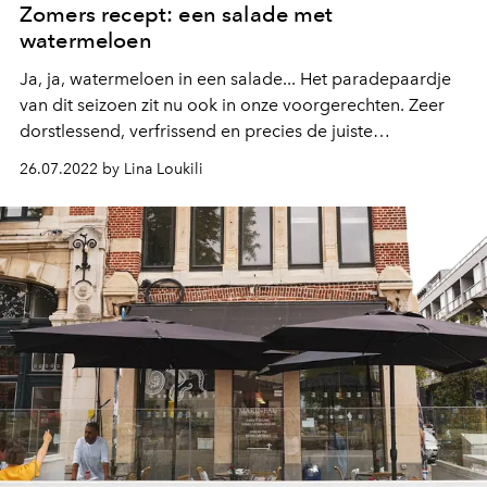
Zomers recept: een salade met
watermeloen
Ja, ja, watermeloen in een salade... Het paradepaardje
van dit seizoen zit nu ook in onze voorgerechten. Zeer
dorstlessend, verfrissend en precies de juiste
hoeveelheid zoetheid, we hebben de perfecte
26.07.2022 by Lina Loukili
combinatie gevonden voor een zomerse salade precies
zoals we het graag hebben in de zomer.