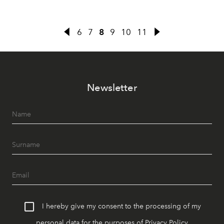
vertoeven is om zowel van een vrij uitzicht als van de zon
te genieten in de hoofdstad.
6
7
8
9
10
11
Newsletter
I hereby give my consent to the processing of my
personal data for the purposes of
Privacy Policy