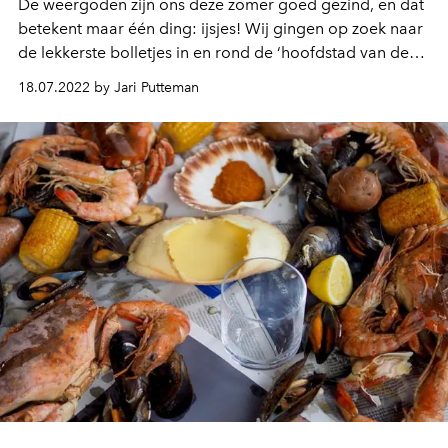
De weergoden zijn ons deze zomer goed gezind, en dat
betekent maar één ding: ijsjes! Wij gingen op zoek naar
de lekkerste bolletjes in en rond de ‘hoofdstad van de
smaak’ en vonden ze in deze salons.
18.07.2022 by Jari Putteman