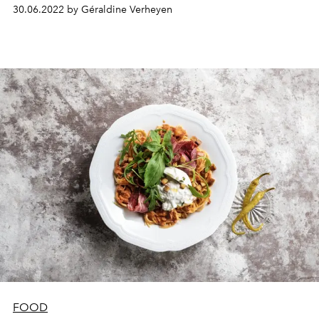
handen in elkaar met de Brasserie Surréaliste, een
30.06.2022 by Géraldine Verheyen
nieuwe trendy plek in de Dansaertwijk waar de cool kids
van de hoofdstad elkaar ontmoeten. Op het menu? Een
onwaarschijnlijke gastronomische ontmoeting tussen
opnieuw uitgevonden Italiaanse gerechten en op maat
gemaakte bieren voor uitzonderlijke spijs-
biercombinaties, gespreid over niet minder dan 4
gangen.
FOOD