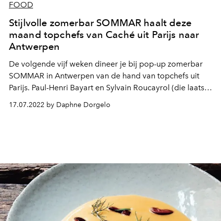
FOOD
Stijlvolle zomerbar SOMMAR haalt deze
maand topchefs van Caché uit Parijs naar
Antwerpen
De volgende vijf weken dineer je bij pop-up zomerbar
SOMMAR in Antwerpen van de hand van topchefs uit
Parijs. Paul-Henri Bayart en Sylvain Roucayrol (die laatste
is chef van het hoog aangeschreven seafoodrestaurant
17.07.2022 by Daphne Dorgelo
Caché) zijn twee chefs die heel wat jaren ervaring
hebben opgebouwd in Parijs. In deels juli en augustus
maken ze met hun concept, Le Corner Store, een uitstap
naar de Belgische stad om ons te verrassen.