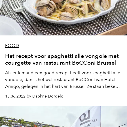
FOOD
Het recept voor spaghetti alle vongole met
courgette van restaurant BoCConi Brussel
Als er iemand een goed recept heeft voor spaghetti alle
vongole, dan is het wel restaurant BoCConi van Hotel
Amigo, gelegen in het hart van Brussel. Ze staan bekend
als een van de beste Italiaanse restaurants van de
13.06.2022 by Daphne Dorgelo
hoofdstad waarbij deze variant met venusschelpen,
courgette en forelkuit een van de bestsellers van het
restaurant is.