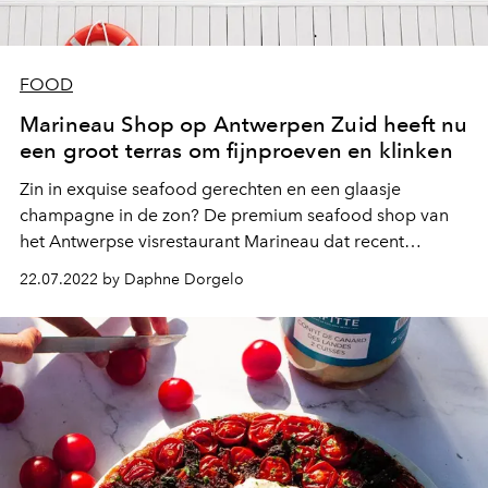
FOOD
Marineau Shop op Antwerpen Zuid heeft nu
een groot terras om fijnproeven en klinken
Zin in exquise seafood gerechten en een glaasje
champagne in de zon? De premium seafood shop van
het Antwerpse visrestaurant Marineau dat recent
opende op 't Zuid in Antwerpen breidde niet enkel zijn
22.07.2022 by Daphne Dorgelo
zorgvuldig uitgekozen aanbod seafood uit om in huis te
halen, maar ook zijn terras om te genieten van zulke
zomerse momenten ter plekke.