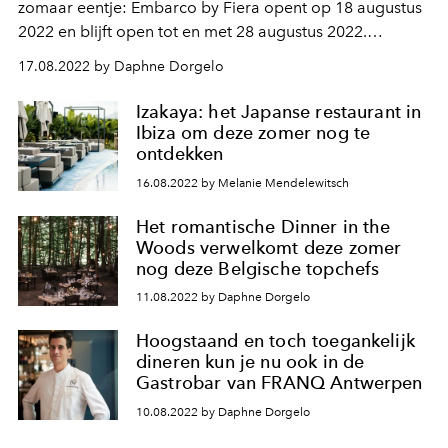
zomaar eentje: Embarco by Fiera opent op 18 augustus
2022 en blijft open tot en met 28 augustus 2022.
Waarom? In feite wordt het de high end plek waar een
17.08.2022 by Daphne Dorgelo
nieuw team horecapersoneel wordt opgeleid om later
aan de slag te gaan in het langverwachte nieuwe
Izakaya: het Japanse restaurant in
restaurant van het Koninklijk Museum voor Schone
Ibiza om deze zomer nog te
Kunsten in Antwerpen.
ontdekken
16.08.2022 by Melanie Mendelewitsch
Het romantische Dinner in the
Woods verwelkomt deze zomer
nog deze Belgische topchefs
11.08.2022 by Daphne Dorgelo
Hoogstaand en toch toegankelijk
dineren kun je nu ook in de
Gastrobar van FRANQ Antwerpen
10.08.2022 by Daphne Dorgelo