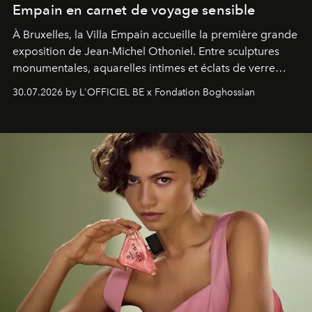
Empain en carnet de voyage sensible
À Bruxelles, la Villa Empain accueille la première grande
exposition de Jean-Michel Othoniel. Entre sculptures
monumentales, aquarelles intimes et éclats de verre
soufflé, l’artiste français compose un itinéraire
30.07.2026 by L'OFFICIEL BE x Fondation Boghossian
émotionnel où chaque œuvre devient le souvenir
lumineux d’un voyage, d’une rencontre ou d’un
émerveillement.