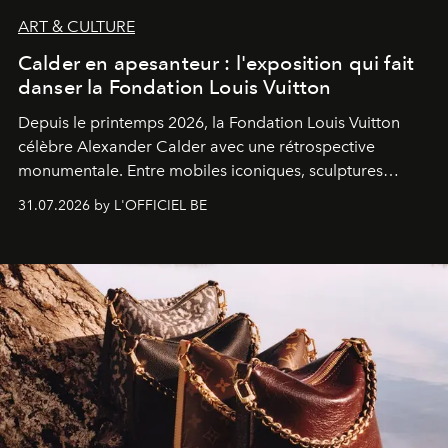
ART & CULTURE
Calder en apesanteur : l'exposition qui fait
danser la Fondation Louis Vuitton
Depuis le printemps 2026, la Fondation Louis Vuitton
célèbre Alexander Calder avec une rétrospective
monumentale. Entre mobiles iconiques, sculptures
monumentales et poésie du mouvement, l'artiste
31.07.2026 by L'OFFICIEL BE
américain investit les espaces imaginés par Frank Gehry
dans une exposition qui redonne toute sa légèreté à la
sculpture.