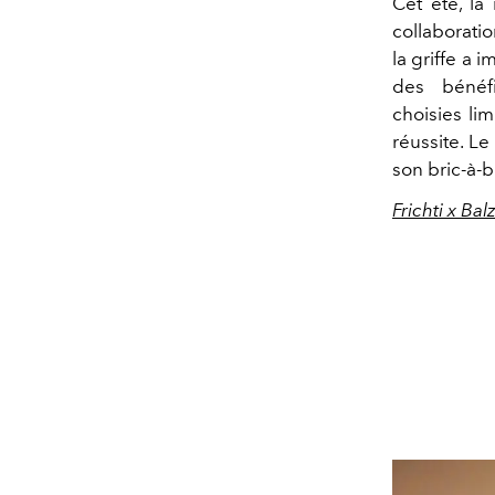
Cet été, la
collaboratio
la griffe a 
des bénéf
choisies li
réussite. L
son bric-à-b
Frichti x Bal