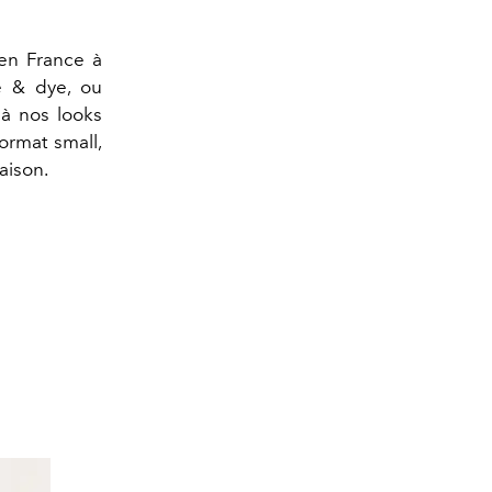
en France à
ie & dye, ou
à nos looks
format small,
aison.