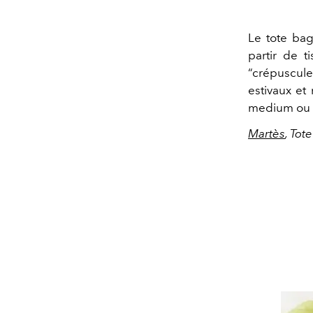
Le tote bag
partir de t
“crépuscul
estivaux et 
medium ou l
Martès
, Tot