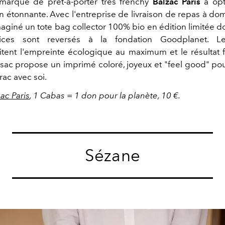
 marque de prêt-à-porter très frenchy
Balzac Paris
a opt
n étonnante. Avec l'entreprise de livraison de repas à do
imaginé un tote bag collector 100% bio en édition limitée don
ices sont reversés à la fondation Goodplanet. Le
mitent l'empreinte écologique au maximum et le résultat f
e sac propose un imprimé coloré, joyeux et "feel good" p
rac avec soi.
zac Paris
, 1 Cabas = 1 don pour la planète, 10 €.
Sézane