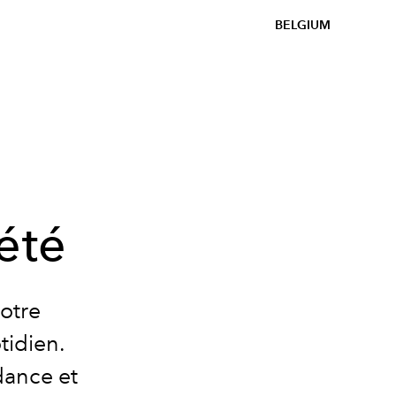
BELGIUM
été
notre
tidien.
dance et