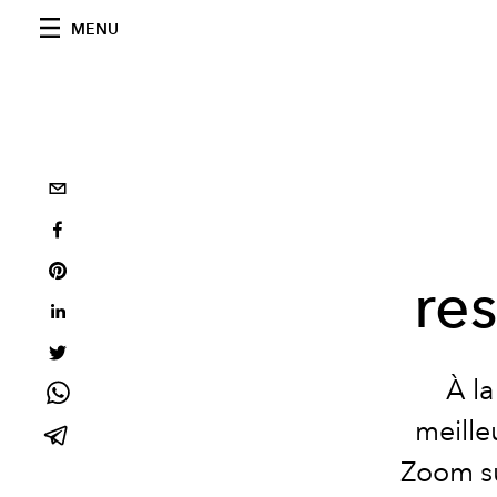
MENU
re
À la
meille
Zoom su