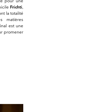
é pour une
micile
Frichti
,
t la totalité
s matières
inal est une
our promener