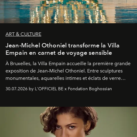
ART & CULTURE
Jean-Michel Othoniel transforme la Villa
Empain en carnet de voyage sensible
À Bruxelles, la Villa Empain accueille la première grande
exposition de Jean-Michel Othoniel. Entre sculptures
monumentales, aquarelles intimes et éclats de verre
soufflé, l’artiste français compose un itinéraire
30.07.2026 by L'OFFICIEL BE x Fondation Boghossian
émotionnel où chaque œuvre devient le souvenir
lumineux d’un voyage, d’une rencontre ou d’un
émerveillement.