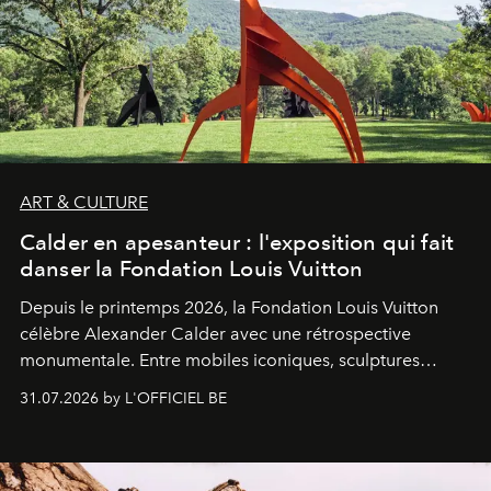
ART & CULTURE
Calder en apesanteur : l'exposition qui fait
danser la Fondation Louis Vuitton
Depuis le printemps 2026, la Fondation Louis Vuitton
célèbre Alexander Calder avec une rétrospective
monumentale. Entre mobiles iconiques, sculptures
monumentales et poésie du mouvement, l'artiste
31.07.2026 by L'OFFICIEL BE
américain investit les espaces imaginés par Frank Gehry
dans une exposition qui redonne toute sa légèreté à la
sculpture.