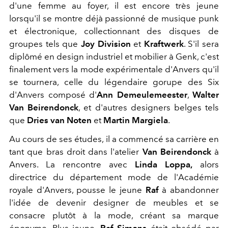
d'une femme au foyer, il est encore très jeune
lorsqu'il se montre déjà passionné de musique punk
et électronique, collectionnant des disques de
groupes tels que
Joy Division
et
Kraftwerk
. S'il sera
diplômé en design industriel et mobilier à Genk, c'est
finalement vers la mode expérimentale d'Anvers qu'il
se tournera, celle du légendaire gorupe des Six
d'Anvers composé d'
Ann Demeulemeester
,
Walter
Van Beirendonck
, et d'autres designers belges tels
que
Dries van Noten
et
Martin Margiela
.
Au cours de ses études, il a commencé sa carrière en
tant que bras droit dans l'atelier
Van Beirendonck
à
Anvers. La rencontre avec
Linda Loppa,
alors
directrice du département mode de l'Académie
royale d'Anvers, pousse le jeune
Raf
à abandonner
l'idée de devenir designer de meubles et se
consacre plutôt à la mode, créant sa marque
éponyme. Plus jeune,
Raf Simons
était obsédé par