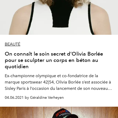
BEAUTÉ
On connaît le soin secret d’Olivia Borlée
pour se sculpter un corps en béton au
quotidien
Ex-championne olympique et co-fondatrice de la
marque sportswear 42|54, Olivia Borlée s’est associée à
Sisley Paris à l’occasion du lancement de son nouveau
soin fermeté baptisé Le Sculpteur. Le résultat ? Un film
04.06.2021 by Géraldine Verheyen
poétique de 40 secondes dirigé par la créatrice belge
Clio Goldbrenner, où l’athlète sert de modèle à la
sculptrice française Hermine Bourdin.