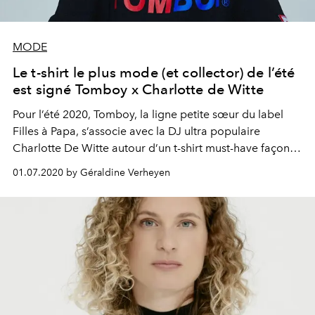
MODE
Le t-shirt le plus mode (et collector) de l’été
est signé Tomboy x Charlotte de Witte
Pour l’été 2020, Tomboy, la ligne petite sœur du label
Filles à Papa, s’associe avec la DJ ultra populaire
Charlotte De Witte autour d’un t-shirt must-have façon
merchandising de tournée musicale, à l’heure où tous
01.07.2020 by Géraldine Verheyen
les événements du genre ont été annulés à cause de la
pandémie. Une collab’ 100% belge qui allie mode et
musique à soutenir absolument.