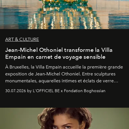
ART & CULTURE
Jean-Michel Othoniel transforme la Villa
Empain en carnet de voyage sensible
À Bruxelles, la Villa Empain accueille la première grande
exposition de Jean-Michel Othoniel. Entre sculptures
monumentales, aquarelles intimes et éclats de verre
soufflé, l’artiste français compose un itinéraire
30.07.2026 by L'OFFICIEL BE x Fondation Boghossian
émotionnel où chaque œuvre devient le souvenir
lumineux d’un voyage, d’une rencontre ou d’un
émerveillement.