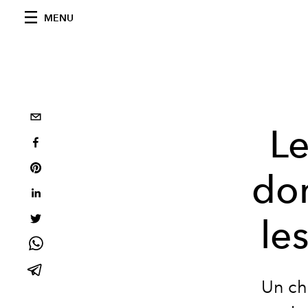
MENU
Le
don
le
Un ch