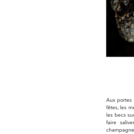
Aux portes 
fêtes, les m
les becs su
faire saliv
champagne