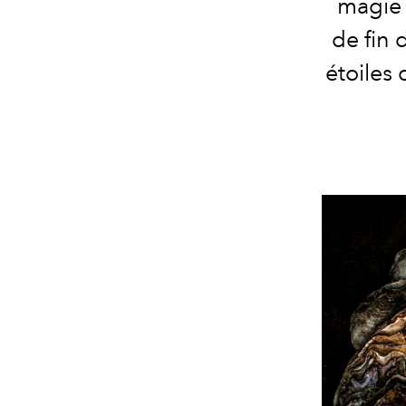
magie 
de fin 
étoiles 