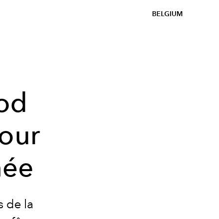
BELGIUM
ood
pour
née
 de la