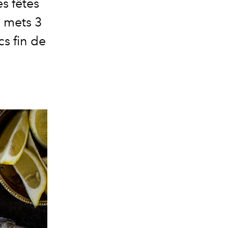
s fêtes
s mets 3
cs fin de