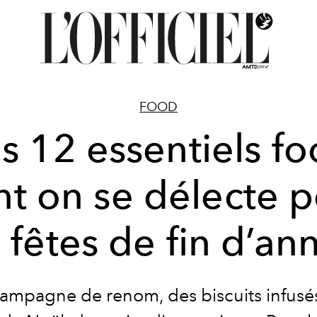
FOOD
s 12 essentiels f
t on se délecte 
s fêtes de fin d’an
ampagne de renom, des biscuits infusés