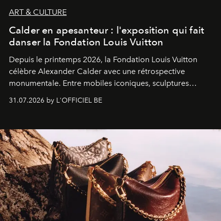
ART & CULTURE
Calder en apesanteur : l'exposition qui fait
danser la Fondation Louis Vuitton
Depuis le printemps 2026, la Fondation Louis Vuitton
célèbre Alexander Calder avec une rétrospective
monumentale. Entre mobiles iconiques, sculptures
monumentales et poésie du mouvement, l'artiste
31.07.2026 by L'OFFICIEL BE
américain investit les espaces imaginés par Frank Gehry
dans une exposition qui redonne toute sa légèreté à la
sculpture.