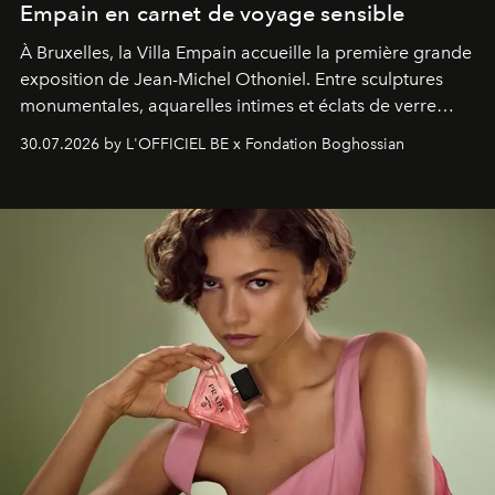
Empain en carnet de voyage sensible
À Bruxelles, la Villa Empain accueille la première grande
exposition de Jean-Michel Othoniel. Entre sculptures
monumentales, aquarelles intimes et éclats de verre
soufflé, l’artiste français compose un itinéraire
30.07.2026 by L'OFFICIEL BE x Fondation Boghossian
émotionnel où chaque œuvre devient le souvenir
lumineux d’un voyage, d’une rencontre ou d’un
émerveillement.