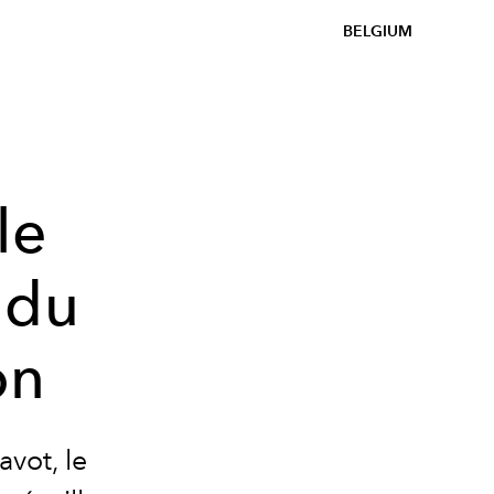
BELGIUM
le
 du
on
vot, le