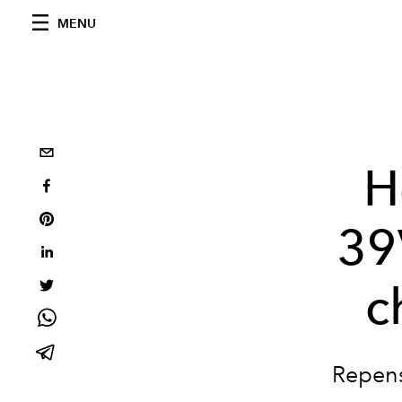
MENU
H
39
c
Repens