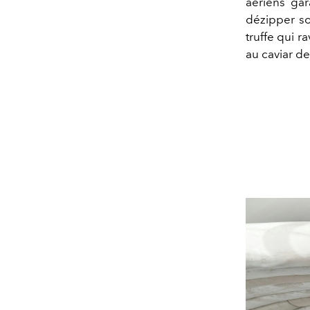
aériens gar
dézipper so
truffe qui ra
au caviar d