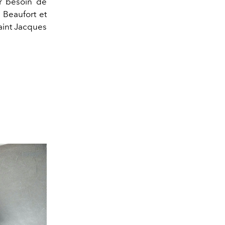
ir besoin de
 Beaufort et
aint Jacques