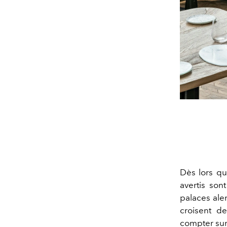
Dès lors qu
avertis son
palaces alen
croisent d
compter sur