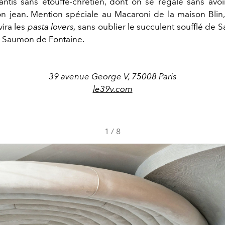
antis sans étouffe-chrétien, dont on se régale sans avo
n jean. Mention spéciale au Macaroni de la maison Blin,
vira les
pasta lovers,
sans oublier le succulent soufflé de S
e Saumon de Fontaine.
39 avenue George V, 75008 Paris
le39v.com
1
/
8