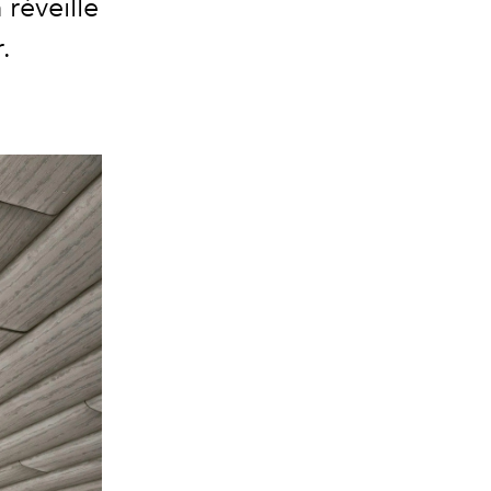
réveille
.