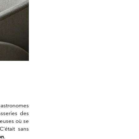
 gastronomes
asseries des
tieuses où se
'était sans
on
.