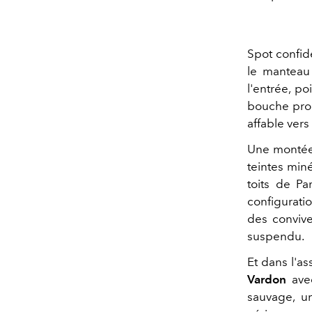
Spot confid
le manteau 
l'entrée, p
bouche prom
affable ver
Une montée 
teintes miné
toits de P
configurati
des convive
suspendu.
Et dans l'as
Vardon
avec
sauvage, u