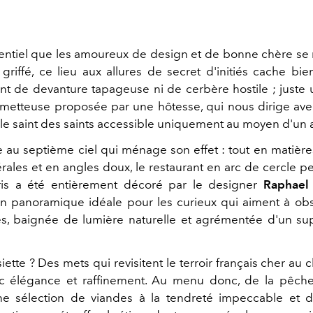
entiel que les amoureux de design et de bonne chère se r
griffé, ce lieu aux allures de secret d'initiés cache bie
oint de devanture tapageuse ni de cerbère hostile ; juste
etteuse proposée par une hôtesse, qui nous dirige ave
s le saint des saints accessible uniquement au moyen d'un 
au septième ciel qui ménage son effet : tout en matière
rales et en angles doux, le restaurant en arc de cercle p
aris a été entièrement décoré par le designer
Raphael
on panoramique idéale pour les curieux qui aiment à obs
s, baignée de lumière naturelle et agrémentée d'un su
siette ? Des mets qui revisitent le terroir français cher au 
 élégance et raffinement. Au menu donc, de la pêche
ne sélection de viandes à la tendreté impeccable et d