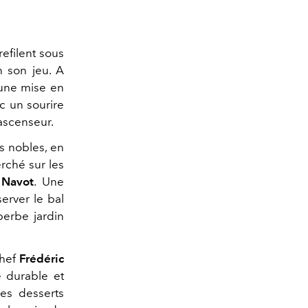
efilent sous
n son jeu. A
 une mise en
c un sourire
ascenseur.
s nobles, en
erché sur les
 Navot
. Une
erver le bal
perbe jardin
chef
Frédéric
 durable et
es desserts