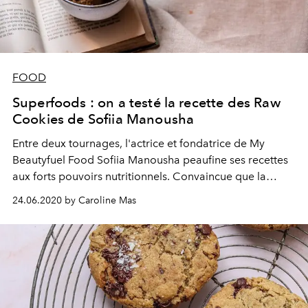
FOOD
Superfoods : on a testé la recette des Raw
Cookies de Sofiia Manousha
Entre deux tournages, l'actrice et fondatrice de My
Beautyfuel Food Sofiia Manousha peaufine ses recettes
aux forts pouvoirs nutritionnels. Convaincue que la
beauté et le bien-être se cultivent de l'intérieur, elle nous
24.06.2020 by Caroline Mas
livre aujourd'hui sa recette gourmande et 100% healthy
des Raw Cookies.