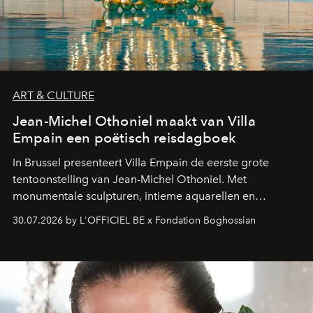
ART & CULTURE
Jean-Michel Othoniel maakt van Villa
Empain een poëtisch reisdagboek
In Brussel presenteert Villa Empain de eerste grote
tentoonstelling van Jean-Michel Othoniel. Met
monumentale sculpturen, intieme aquarellen en
fonkelend Murano-glas creëert de Franse kunstenaar
30.07.2026 by L'OFFICIEL BE x Fondation Boghossian
een emotionele reis waarin elk werk de herinnering
oproept aan een ontmoeting, een bestemming of een
moment van verwondering.