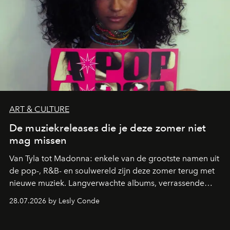
ART & CULTURE
De muziekreleases die je deze zomer niet
mag missen
Van Tyla tot Madonna: enkele van de grootste namen uit
de pop-, R&B- en soulwereld zijn deze zomer terug met
nieuwe muziek. Langverwachte albums, verrassende
comebacks en veelbelovende nieuwe projecten: dit zijn
28.07.2026 by Lesly Conde
de releases die je niet mag missen.