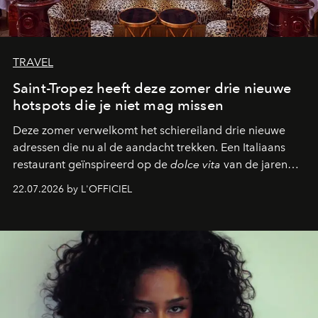
TRAVEL
Saint-Tropez heeft deze zomer drie nieuwe
hotspots die je niet mag missen
Deze zomer verwelkomt het schiereiland drie nieuwe
adressen die nu al de aandacht trekken. Een Italiaans
restaurant geïnspireerd op de
dolce vita
van de jaren
zestig, een Japanse hotspot die na zonsondergang
22.07.2026 by L'OFFICIEL
verandert in een bruisende ontmoetingsplek en de
legendarische Parijse club Raspoutine die eindelijk
neerstrijkt in Saint-Tropez. Dit zijn de nieuwe adressen
die deze zomer de toon zetten, van lange lunches tot
zwoele nachten.