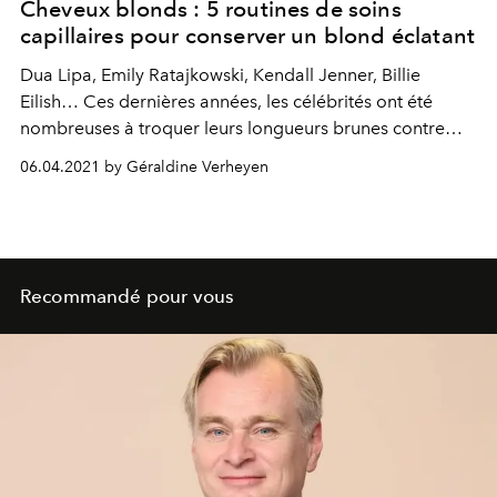
Cheveux blonds : 5 routines de soins
capillaires pour conserver un blond éclatant
Dua Lipa, Emily Ratajkowski, Kendall Jenner, Billie
Eilish… Ces dernières années, les célébrités ont été
nombreuses à troquer leurs longueurs brunes contre
une crinière blonde. Mais encore faut-il posséder la
06.04.2021 by Géraldine Verheyen
bonne ligne de soins capillaires pour entretenir sa
couleur, et éviter les reflets jaunâtres. Focus sur 5
gammes révolutionnaires pour une chevelure blonde
plus éclatante que jamais.
Recommandé pour vous