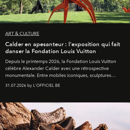
ART & CULTURE
Calder en apesanteur : l'exposition qui fait
danser la Fondation Louis Vuitton
Depuis le printemps 2026, la Fondation Louis Vuitton
célèbre Alexander Calder avec une rétrospective
monumentale. Entre mobiles iconiques, sculptures
monumentales et poésie du mouvement, l'artiste
31.07.2026 by L'OFFICIEL BE
américain investit les espaces imaginés par Frank Gehry
dans une exposition qui redonne toute sa légèreté à la
sculpture.