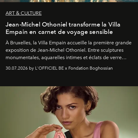
ART & CULTURE
Jean-Michel Othoniel transforme la Villa
Empain en carnet de voyage sensible
À Bruxelles, la Villa Empain accueille la première grande
exposition de Jean-Michel Othoniel. Entre sculptures
monumentales, aquarelles intimes et éclats de verre
soufflé, l’artiste français compose un itinéraire
30.07.2026 by L'OFFICIEL BE x Fondation Boghossian
émotionnel où chaque œuvre devient le souvenir
lumineux d’un voyage, d’une rencontre ou d’un
émerveillement.