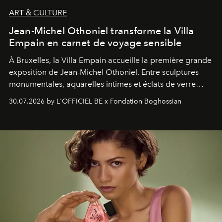
ART & CULTURE
Jean-Michel Othoniel transforme la Villa
Empain en carnet de voyage sensible
À Bruxelles, la Villa Empain accueille la première grande
exposition de Jean-Michel Othoniel. Entre sculptures
monumentales, aquarelles intimes et éclats de verre
soufflé, l’artiste français compose un itinéraire
30.07.2026 by L'OFFICIEL BE x Fondation Boghossian
émotionnel où chaque œuvre devient le souvenir
lumineux d’un voyage, d’une rencontre ou d’un
émerveillement.