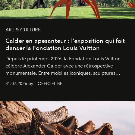
ART & CULTURE
Calder en apesanteur : l'exposition qui fait
danser la Fondation Louis Vuitton
Depuis le printemps 2026, la Fondation Louis Vuitton
célèbre Alexander Calder avec une rétrospective
monumentale. Entre mobiles iconiques, sculptures
monumentales et poésie du mouvement, l'artiste
31.07.2026 by L'OFFICIEL BE
américain investit les espaces imaginés par Frank Gehry
dans une exposition qui redonne toute sa légèreté à la
sculpture.