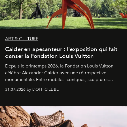
ART & CULTURE
Calder en apesanteur : l'exposition qui fait
danser la Fondation Louis Vuitton
Depuis le printemps 2026, la Fondation Louis Vuitton
célèbre Alexander Calder avec une rétrospective
monumentale. Entre mobiles iconiques, sculptures
monumentales et poésie du mouvement, l'artiste
31.07.2026 by L'OFFICIEL BE
américain investit les espaces imaginés par Frank Gehry
dans une exposition qui redonne toute sa légèreté à la
sculpture.