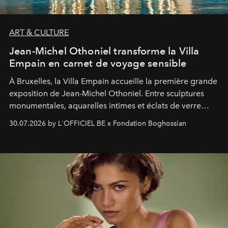
ART & CULTURE
Jean-Michel Othoniel transforme la Villa
Empain en carnet de voyage sensible
À Bruxelles, la Villa Empain accueille la première grande
exposition de Jean-Michel Othoniel. Entre sculptures
monumentales, aquarelles intimes et éclats de verre
soufflé, l’artiste français compose un itinéraire
30.07.2026 by L'OFFICIEL BE x Fondation Boghossian
émotionnel où chaque œuvre devient le souvenir
lumineux d’un voyage, d’une rencontre ou d’un
émerveillement.