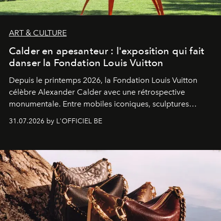
ART & CULTURE
Calder en apesanteur : l'exposition qui fait
danser la Fondation Louis Vuitton
Depuis le printemps 2026, la Fondation Louis Vuitton
célèbre Alexander Calder avec une rétrospective
monumentale. Entre mobiles iconiques, sculptures
monumentales et poésie du mouvement, l'artiste
31.07.2026 by L'OFFICIEL BE
américain investit les espaces imaginés par Frank Gehry
dans une exposition qui redonne toute sa légèreté à la
sculpture.