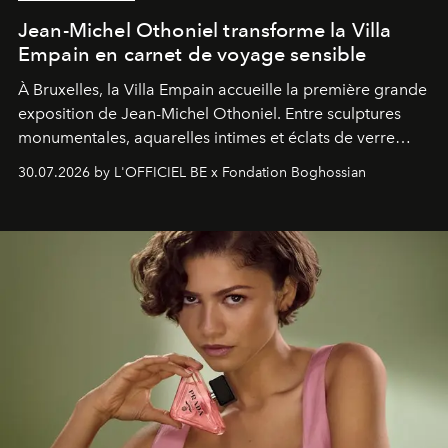
Jean-Michel Othoniel transforme la Villa
Empain en carnet de voyage sensible
À Bruxelles, la Villa Empain accueille la première grande
exposition de Jean-Michel Othoniel. Entre sculptures
monumentales, aquarelles intimes et éclats de verre
soufflé, l’artiste français compose un itinéraire
30.07.2026 by L'OFFICIEL BE x Fondation Boghossian
émotionnel où chaque œuvre devient le souvenir
lumineux d’un voyage, d’une rencontre ou d’un
émerveillement.