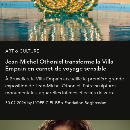
ART & CULTURE
Jean-Michel Othoniel transforme la Villa
Empain en carnet de voyage sensible
À Bruxelles, la Villa Empain accueille la première grande
exposition de Jean-Michel Othoniel. Entre sculptures
monumentales, aquarelles intimes et éclats de verre
soufflé, l’artiste français compose un itinéraire
30.07.2026 by L'OFFICIEL BE x Fondation Boghossian
émotionnel où chaque œuvre devient le souvenir
lumineux d’un voyage, d’une rencontre ou d’un
émerveillement.