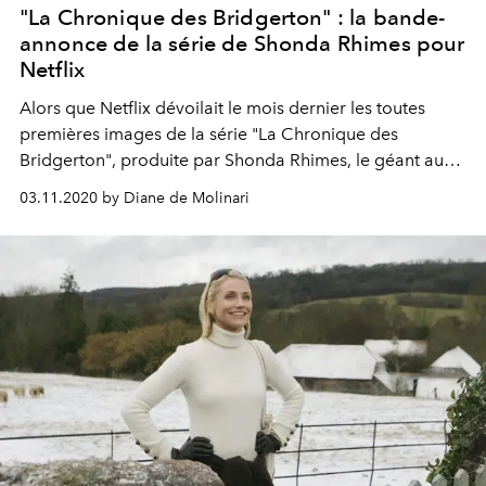
"La Chronique des Bridgerton" : la bande-
annonce de la série de Shonda Rhimes pour
Netflix
Alors que Netflix dévoilait le mois dernier les toutes
premières images de la série "La Chronique des
Bridgerton", produite par Shonda Rhimes, le géant au
logo rouge pique encore davantage la curiosité de ses
03.11.2020 by Diane de Molinari
abonnés en diffusant sa première bande-annonce. Une
série prometteuse à mi-chemin entre "Downtown
Abbey" et "Gossip Girl".