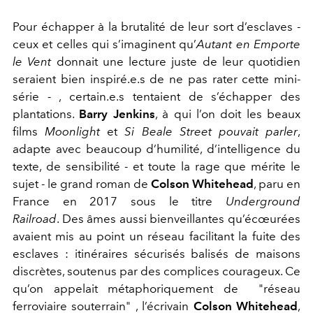
Pour échapper à la brutalité de leur sort d’esclaves -
ceux et celles qui s’imaginent qu’
Autant en Emporte
le Vent
donnait une lecture juste de leur quotidien
seraient bien inspiré.e.s de ne pas rater cette mini-
série - , certain.e.s tentaient de s’échapper des
plantations.
Barry Jenkins
, à qui l’on doit les beaux
films
Moonlight
et
Si Beale Street pouvait parler
,
adapte avec beaucoup d’humilité, d’intelligence du
texte, de sensibilité - et toute la rage que mérite le
sujet - le grand roman de
Colson Whitehead
, paru en
France en 2017 sous le titre
Underground
Railroad
. Des âmes aussi bienveillantes qu’écœurées
avaient mis au point un réseau facilitant la fuite des
esclaves : itinéraires sécurisés balisés de maisons
discrètes, soutenus par des complices courageux. Ce
qu’on appelait métaphoriquement de "réseau
ferroviaire souterrain" , l’écrivain
Colson Whitehead
,