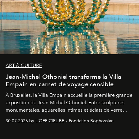
ART & CULTURE
Jean-Michel Othoniel transforme la Villa
Empain en carnet de voyage sensible
À Bruxelles, la Villa Empain accueille la première grande
exposition de Jean-Michel Othoniel. Entre sculptures
monumentales, aquarelles intimes et éclats de verre
soufflé, l’artiste français compose un itinéraire
30.07.2026 by L'OFFICIEL BE x Fondation Boghossian
émotionnel où chaque œuvre devient le souvenir
lumineux d’un voyage, d’une rencontre ou d’un