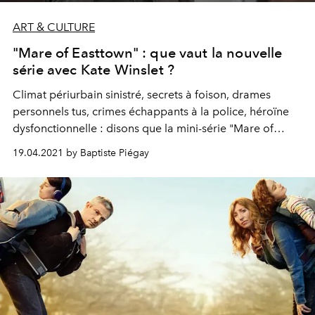
ART & CULTURE
"Mare of Easttown" : que vaut la nouvelle
série avec Kate Winslet ?
Climat périurbain sinistré, secrets à foison, drames
personnels tus, crimes échappants à la police, héroïne
dysfonctionnelle : disons que la mini-série "Mare of
Easttown" cochait toutes les cases du polar sans
19.04.2021 by Baptiste Piégay
personnalité. Et pourtant, elle nous a hypnotisé.