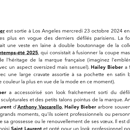
er
est sortie à Los Angeles mercredi 23 octobre 2024 en 
es plus en vogue des derniers défilés parisiens. La f
ait une veste en laine à double boutonnage de la col
intemps-été 2025
, qui consistait à fusionner la coupe ma
e l'héritage de la marque française (imaginez l'embl
vec un aspect oversized mais sensuel).
Hailey Bieber
a f
ec une large cravate assortie à sa pochette en satin 
 couleur la plus en vue de la mode en ce moment).
ber
a accessoirisé son look fraîchement sorti du défi
sculpturales et des petits talons pointus de la marque. 
aurent
d'
Anthony Vaccarello
,
Hailey Bieber
arbore souven
 grands moments, qu'ils soient professionnels ou perso
e sa grossesse ou le renouvellement de ses vœux. Il est 
choisi
Saint Laurent
et opté pour un look professionnel pou