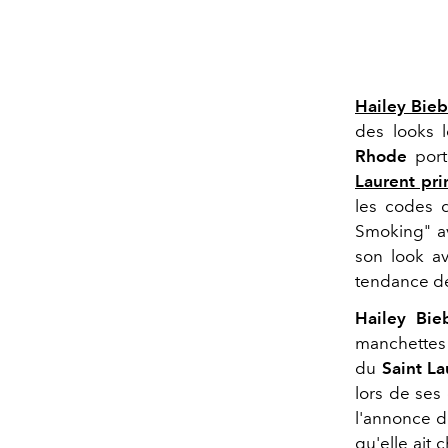
Hailey Bieb
des looks l
Rhode
port
Laurent pr
les codes d
Smoking" a
son look av
tendance de
Hailey Bie
manchettes 
du
Saint L
lors de ses
l'annonce d
qu'elle ait 