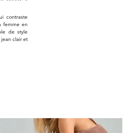
ui contraste
sa femme en
le de style
ean clair et