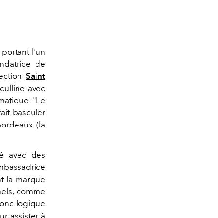
portant l'un
ondatrice de
lection
Saint
sculline avec
ématique "Le
ait basculer
bordeaux (la
lé avec des
Ambassadrice
t la marque
nnels, comme
donc logique
r assister à