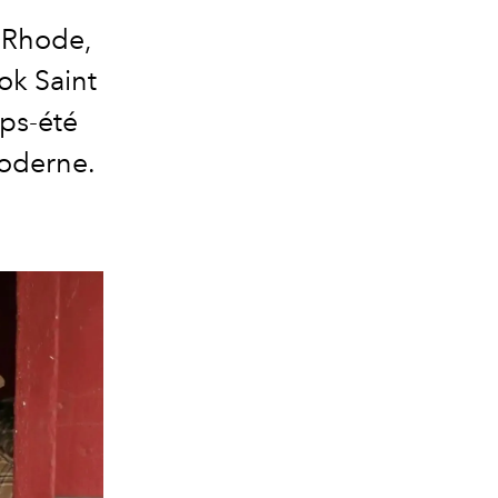
 Rhode,
ok Saint
mps-été
moderne.