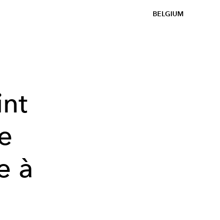
BELGIUM
int
ce
e à