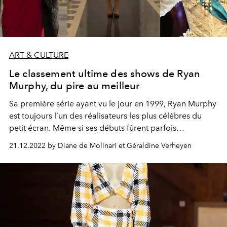
ART & CULTURE
Le classement ultime des shows de Ryan
Murphy, du pire au meilleur
Sa première série ayant vu le jour en 1999, Ryan Murphy
est toujours l’un des réalisateurs les plus célèbres du
petit écran. Même si ses débuts fûrent parfois
controversés, on peut constater aujourd’hui une réelle
21.12.2022 by Diane de Molinari et Géraldine Verheyen
volonté de Murphy de refléter la situation évolutive de la
société au travers de ses nombreux shows. L'occasion
de dresser le classement de ses créations, de la pire à la
meilleure.