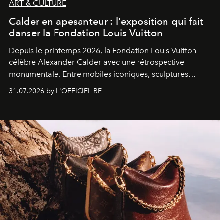
ART & CULTURE
Calder en apesanteur : l'exposition qui fait
danser la Fondation Louis Vuitton
Depuis le printemps 2026, la Fondation Louis Vuitton
célèbre Alexander Calder avec une rétrospective
monumentale. Entre mobiles iconiques, sculptures
monumentales et poésie du mouvement, l'artiste
31.07.2026 by L'OFFICIEL BE
américain investit les espaces imaginés par Frank Gehry
dans une exposition qui redonne toute sa légèreté à la
sculpture.