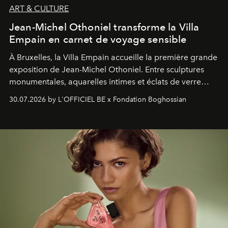
ART & CULTURE
Jean-Michel Othoniel transforme la Villa
Empain en carnet de voyage sensible
À Bruxelles, la Villa Empain accueille la première grande
exposition de Jean-Michel Othoniel. Entre sculptures
monumentales, aquarelles intimes et éclats de verre
soufflé, l’artiste français compose un itinéraire
30.07.2026 by L'OFFICIEL BE x Fondation Boghossian
émotionnel où chaque œuvre devient le souvenir
lumineux d’un voyage, d’une rencontre ou d’un
émerveillement.