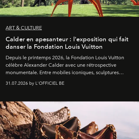
ART & CULTURE
Calder en apesanteur : l'exposition qui fait
danser la Fondation Louis Vuitton
Depuis le printemps 2026, la Fondation Louis Vuitton
célèbre Alexander Calder avec une rétrospective
monumentale. Entre mobiles iconiques, sculptures
monumentales et poésie du mouvement, l'artiste
31.07.2026 by L'OFFICIEL BE
américain investit les espaces imaginés par Frank Gehry
dans une exposition qui redonne toute sa légèreté à la
sculpture.