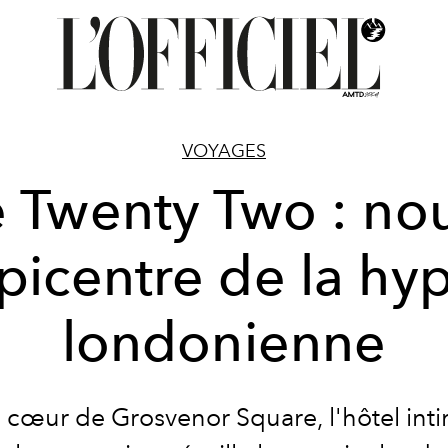
VOYAGES
 Twenty Two : no
picentre de la hy
londonienne
u cœur de Grosvenor Square, l'hôtel inti