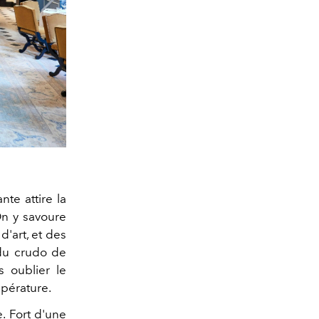
nte attire la
On y savoure
d'art, et des
 du crudo de
s oublier le
mpérature.
. Fort d'une