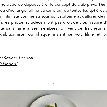
endiquée de dépoussiérer le concept de club privé,
The
ieu d'échange raffiné au carrefour de toutes les sphères 
on intimiste comme au sous sol capitonné aux allures de n
on, les photos et vidéos n'ont pas droit de cité, histoire 
lité sans faille à ses membres. Un vent de fraîcheur 
xhibitionniste, où chaque instant se voit filmé et p
.
or Square, London
22.london/
1
/
2