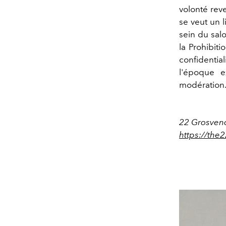
volonté rev
se veut un l
sein du sal
la Prohibiti
confidentia
l'époque e
modération
22 Grosven
https://the