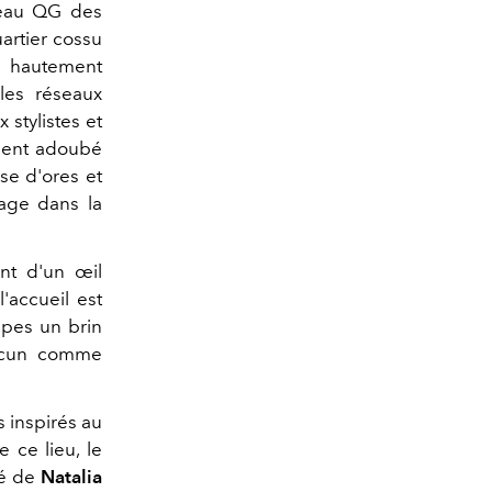
veau QG des
uartier cossu
n hautement
les réseaux
 stylistes et
mment adoubé
se d'ores et
age dans la
ent d'un œil
l'accueil est
apes un brin
hacun comme
s inspirés au
 ce lieu, le
té de
Natalia