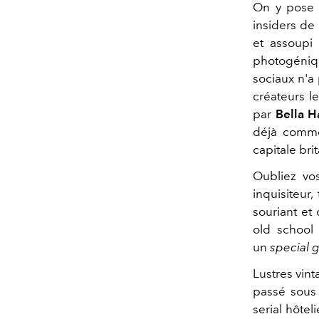
On y pose 
insiders de
et assoupi
photogéni
sociaux n'a 
créateurs l
par
Bella H
déjà comme
capitale bri
Oubliez vos
inquisiteur,
souriant et
old school
un
special g
Lustres vint
passé sous 
serial hôtel