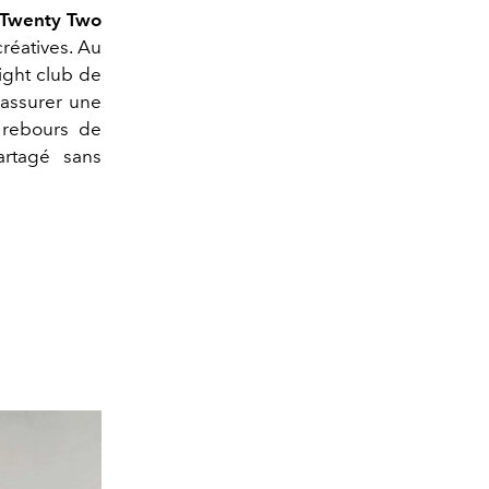
 Twenty Two
créatives. Au
ight club de
d'assurer une
à rebours de
artagé sans