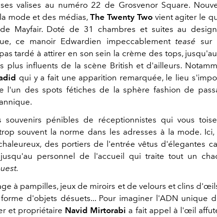
ses valises au numéro 22 de Grosvenor Square. Nou
 la mode et des médias,
The Twenty Two
vient agiter le q
 de Mayfair. Doté de 31 chambres et suites au desig
que, ce manoir Edwardien impeccablement
teasé
sur 
pas tardé à attirer en son sein la crème des tops, jusqu'aux
es plus influents de la scène British et d'ailleurs. Nota
adid
qui y a fait une apparition remarquée, le lieu s'impo
 l'un des spots fétiches de la sphère fashion de pass
tannique.
 souvenirs pénibles de réceptionnistes qui vous tois
 trop souvent la norme dans les adresses à la mode. Ici, 
 chaleureux, des portiers de l'entrée vêtus d'élegantes c
 jusqu'au personnel de l'accueil qui traite tout un c
uest.
age à pampilles, jeux de miroirs et de velours et clins d'œil
forme d'objets désuets... Pour imaginer l'ADN unique de
ier et propriétaire
Navid Mirtorabi
a fait appel à l'œil affu