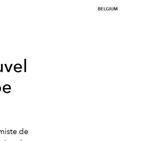
BELGIUM
uvel
pe
miste de