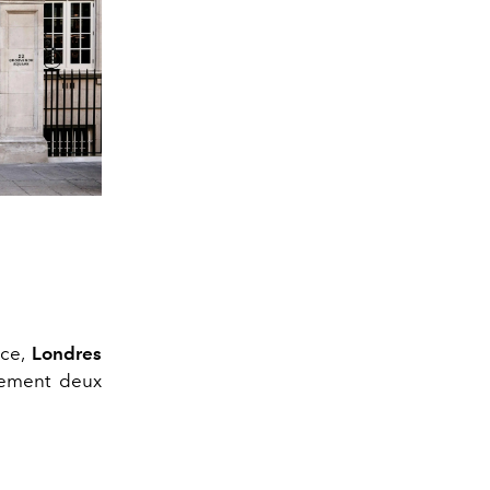
nce,
Londres
ulement deux