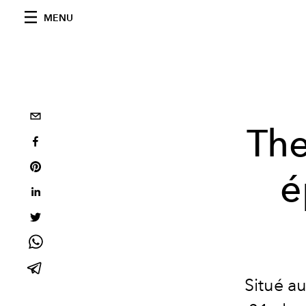
MENU
The
é
Situé a