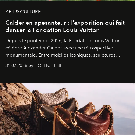
ART & CULTURE
Calder en apesanteur : l'exposition qui fait
danser la Fondation Louis Vuitton
Depuis le printemps 2026, la Fondation Louis Vuitton
célèbre Alexander Calder avec une rétrospective
monumentale. Entre mobiles iconiques, sculptures
monumentales et poésie du mouvement, l'artiste
31.07.2026 by L'OFFICIEL BE
américain investit les espaces imaginés par Frank Gehry
dans une exposition qui redonne toute sa légèreté à la
sculpture.