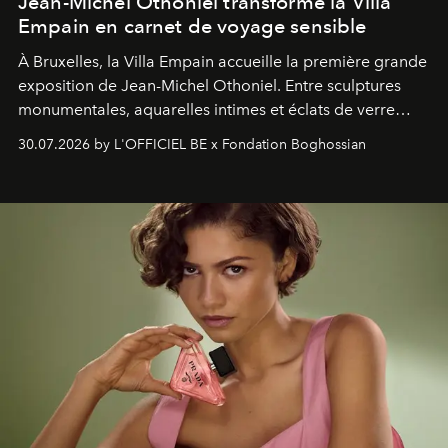
Jean-Michel Othoniel transforme la Villa
Empain en carnet de voyage sensible
À Bruxelles, la Villa Empain accueille la première grande
exposition de Jean-Michel Othoniel. Entre sculptures
monumentales, aquarelles intimes et éclats de verre
soufflé, l’artiste français compose un itinéraire
30.07.2026 by L'OFFICIEL BE x Fondation Boghossian
émotionnel où chaque œuvre devient le souvenir
lumineux d’un voyage, d’une rencontre ou d’un
émerveillement.