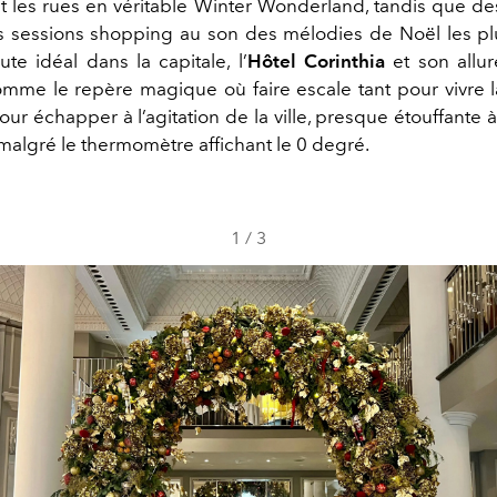
t les rues en véritable Winter Wonderland, tandis que de
s sessions shopping au son des mélodies de Noël les pl
te idéal dans la capitale, l’
Hôtel Corinthia
et son allu
mme le repère magique où faire escale tant pour vivre l
our échapper à l’agitation de la ville, presque étouffant
malgré le thermomètre affichant le 0 degré.
1
/
3