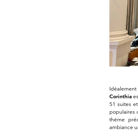
Idéalement
Corinthia
es
51 suites e
populaires 
thème préc
ambiance un