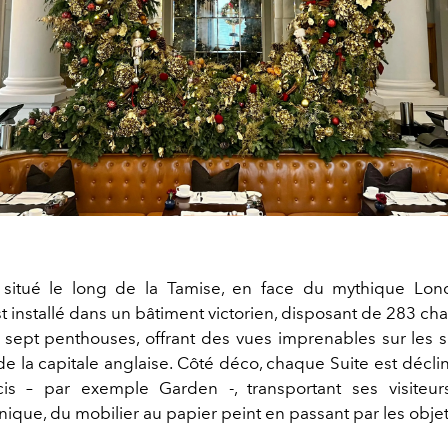
 situé le long de la Tamise, en face du mythique Lo
t installé dans un bâtiment victorien, disposant de 283 ch
t sept penthouses, offrant des vues imprenables sur les si
de la capitale anglaise. Côté déco, chaque Suite est décli
is – par exemple Garden -, transportant ses visiteu
ique, du mobilier au papier peint en passant par les obje