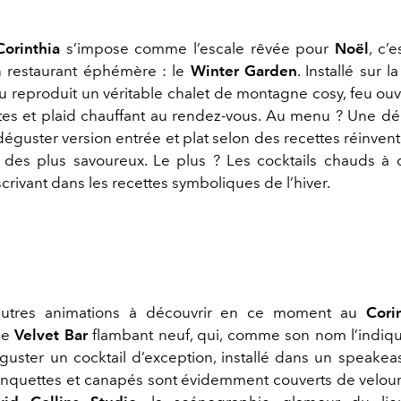
Corinthia
s’impose comme l’escale rêvée pour
Noël
, c’e
n restaurant éphémère : le
Winter Garden
. Installé sur l
lieu reproduit un véritable chalet de montagne cosy, feu ou
tes et plaid chauffant au rendez-vous. Au menu ? Une dé
 déguster version entrée et plat selon des recettes réinve
des plus savoureux. Le plus ? Les cocktails chauds à
inscrivant dans les recettes symboliques de l’hiver.
autres animations à découvrir en ce moment au
Cori
le
Velvet Bar
flambant neuf, qui, comme son nom l’indique
éguster un cocktail d’exception, installé dans un speakeas
anquettes et canapés sont évidemment couverts de velou