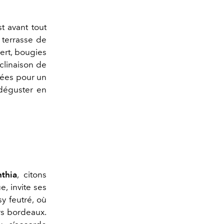
st avant tout
a terrasse de
vert, bougies
clinaison de
ntées pour un
 déguster en
nthia
, citons
, invite ses
y feutré, où
rs bordeaux.