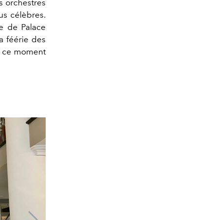
s orchestres
us célèbres.
re de Palace
a féérie des
e à ce moment