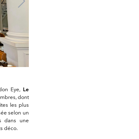
ndon Eye,
Le
ambres, dont
tes les plus
née selon un
rs dans une
ts déco.