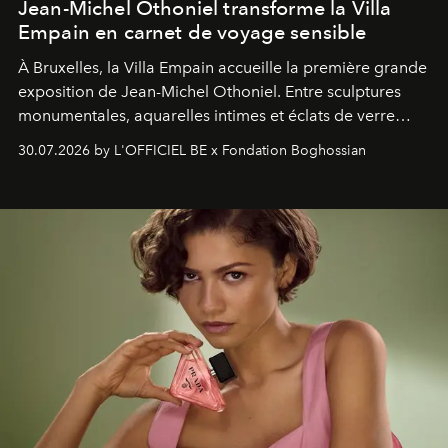
Jean-Michel Othoniel transforme la Villa
Empain en carnet de voyage sensible
À Bruxelles, la Villa Empain accueille la première grande
exposition de Jean-Michel Othoniel. Entre sculptures
monumentales, aquarelles intimes et éclats de verre
soufflé, l’artiste français compose un itinéraire
30.07.2026 by L'OFFICIEL BE x Fondation Boghossian
émotionnel où chaque œuvre devient le souvenir
lumineux d’un voyage, d’une rencontre ou d’un
émerveillement.