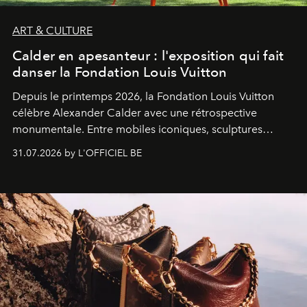
ART & CULTURE
Calder en apesanteur : l'exposition qui fait
danser la Fondation Louis Vuitton
Depuis le printemps 2026, la Fondation Louis Vuitton
célèbre Alexander Calder avec une rétrospective
monumentale. Entre mobiles iconiques, sculptures
monumentales et poésie du mouvement, l'artiste
31.07.2026 by L'OFFICIEL BE
américain investit les espaces imaginés par Frank Gehry
dans une exposition qui redonne toute sa légèreté à la
sculpture.