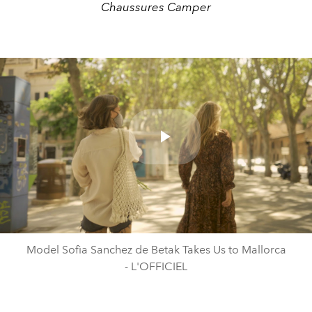
Chaussures Camper
Play
Video
Model Sofìa Sanchez de Betak Takes Us to Mallorca
- L'OFFICIEL