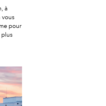
, à
a vous
ysme pour
 plus