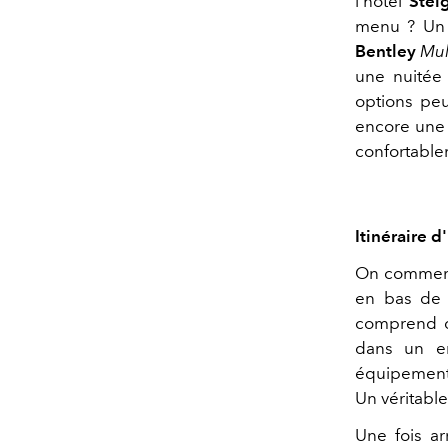
l'hôtel
Stei
menu ? Un v
Bentley
Mul
une nuitée 
options peu
encore une 
confortable
Itinéraire 
On commence
en bas de 
comprend qu
dans un en
équipement 
Un véritable
Une fois a