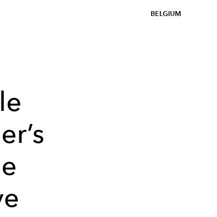
BELGIUM
le
er’s
ne
ve