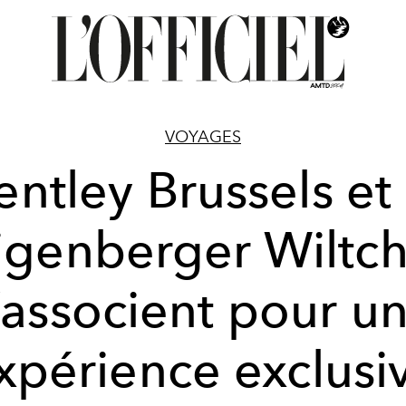
VOYAGES
entley Brussels et 
igenberger Wiltch
’associent pour u
xpérience exclusi