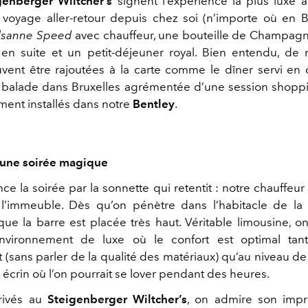
genberger Wiltcher’s
signent l’expérience la plus luxe 
oyage aller-retour depuis chez soi (n’importe où en 
sanne Speed
avec chauffeur, une bouteille de Champag
en suite et un petit-déjeuner royal. Bien entendu, d
vent être rajoutées à la carte comme le dîner servi e
balade dans Bruxelles agrémentée d’une session shoppi
ment installés dans notre
Bentley
.
d'une soirée magique
 la soirée par la sonnette qui retentit : notre chauffeur
l’immeuble. Dès qu’on pénètre dans l’habitacle de l
e la barre est placée très haut. Véritable limousine, o
vironnement de luxe où le confort est optimal tan
(sans parler de la qualité des matériaux) qu’au niveau de 
 écrin où l’on pourrait se lover pendant des heures.
rrivés au
Steigenberger Wiltcher’s
, on admire son impr