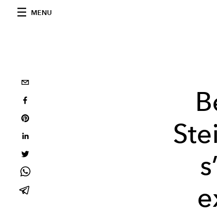
MENU
B
Ste
s
e