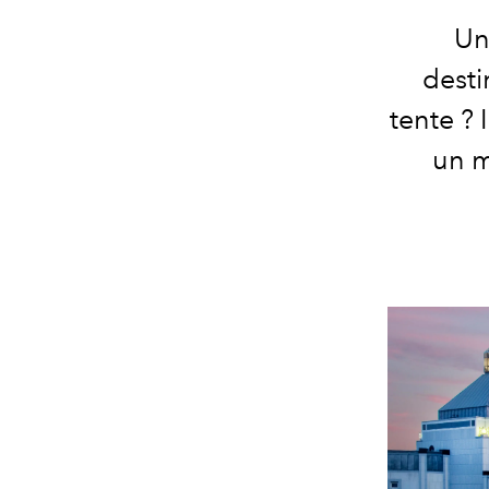
Un
desti
tente ? 
un m