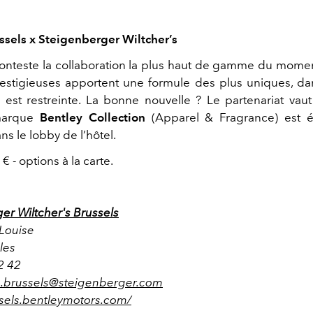
ssels x Steigenberger Wiltcher’s
conteste la collaboration la plus haut de gamme du mome
stigieuses apportent une formule des plus uniques, da
n est restreinte. La bonne nouvelle ? Le partenariat vaut
 marque
Bentley Collection
(Apparel & Fragrance) est 
ns le lobby de l’hôtel.
 - options à la carte.
er Wiltcher's Brussels
Louise
lles
2 42
s.brussels@steigenberger.com
ssels.bentleymotors.com/