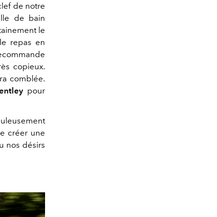
clef de notre
lle de bain
rtainement le
le repas en
n recommande
très copieux.
era comblée.
entley
pour
upuleusement
se créer une
u nos désirs