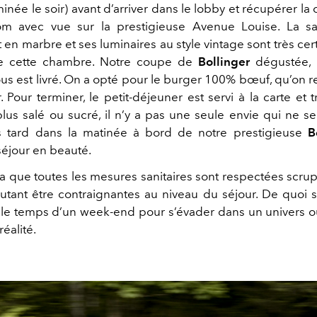
minée le soir) avant d’arriver dans le lobby et récupérer la 
m avec vue sur la prestigieuse Avenue Louise. La sa
en marbre et ses luminaires au style vintage sont très ce
de cette chambre. Notre coupe de
Bollinger
dégustée, 
s est livré. On a opté pour le burger 100% bœuf, qu’o
. Pour terminer, le petit-déjeuner est servi à la carte et 
plus salé ou sucré, il n’y a pas une seule envie qui ne s
s tard dans la matinée à bord de notre prestigieuse
B
séjour en beauté.
a que toutes les mesures sanitaires sont respectées scr
utant être contraignantes au niveau du séjour. De quoi 
e le temps d’un week-end pour s’évader dans un univers o
éalité.