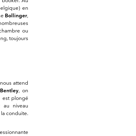
à booker. Au
Belgique) en
ne
Bollinger
,
e nombreuses
n chambre ou
ng, toujours
 nous attend
a
Bentley
, on
n est plongé
t au niveau
la conduite.
essionnante