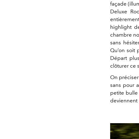
façade (illu
Deluxe Roo
entièrement 
highlight 
chambre nou
sans hésiter
Qu’on soit 
Départ plu
clôturer ce 
On préciser
sans pour a
petite bull
deviennent r