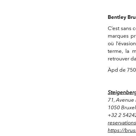
Bentley Bru
C’est sans 
marques pre
où l’évasio
terme, la
retrouver da
Àpd de 750 €
Steigenberg
71, Avenue 
1050 Bruxe
+32 2 5424
reservation
https://bru