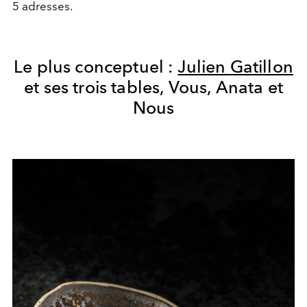
5 adresses.
Le plus conceptuel :
Julien
Gatillon
et
s
es
t
rois
t
ables
,
Vous,
Anata
et
Nous