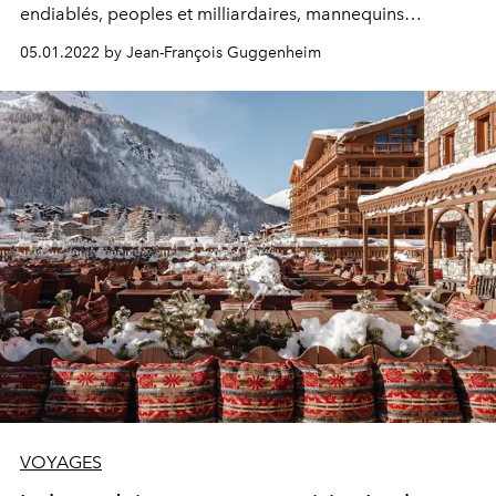
endiablés, peoples et milliardaires, mannequins
cornaquées. Au-delà du blingbling, pourtant, c'est une
05.01.2022 by Jean-François Guggenheim
autre Courchevel qu’incarne volontiers le Manali Lodge,
à Courchevel Morion.
VOYAGES