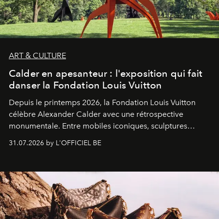
ART & CULTURE
Calder en apesanteur : l'exposition qui fait
danser la Fondation Louis Vuitton
Depuis le printemps 2026, la Fondation Louis Vuitton
célèbre Alexander Calder avec une rétrospective
monumentale. Entre mobiles iconiques, sculptures
monumentales et poésie du mouvement, l'artiste
31.07.2026 by L'OFFICIEL BE
américain investit les espaces imaginés par Frank Gehry
dans une exposition qui redonne toute sa légèreté à la
sculpture.