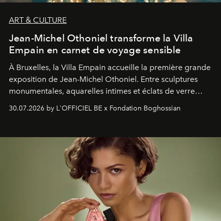
ART & CULTURE
Jean-Michel Othoniel transforme la Villa
Empain en carnet de voyage sensible
À Bruxelles, la Villa Empain accueille la première grande
exposition de Jean-Michel Othoniel. Entre sculptures
monumentales, aquarelles intimes et éclats de verre
soufflé, l’artiste français compose un itinéraire
30.07.2026 by L'OFFICIEL BE x Fondation Boghossian
émotionnel où chaque œuvre devient le souvenir
lumineux d’un voyage, d’une rencontre ou d’un
émerveillement.