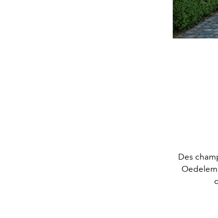
Des champ
Oedelem 
d