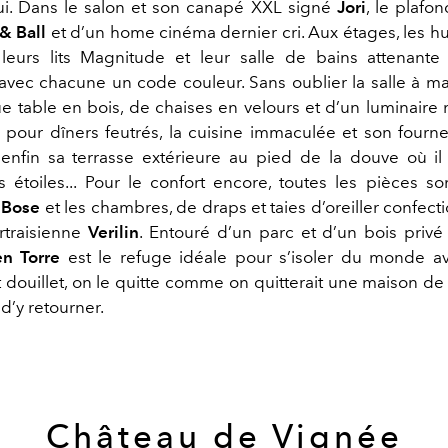
ui. Dans le salon et son canapé XXL signé
Jori
, le plafo
& Ball
et d’un home cinéma dernier cri. Aux étages, les 
 leurs lits Magnitude et leur salle de bains attenante
 avec chacune un code couleur. Sans oublier la salle à 
e table en bois, de chaises en velours et d’un luminair
pour dîners feutrés, la cuisine immaculée et son fourn
enfin sa terrasse extérieure au pied de la douve où il
 étoiles... Pour le confort encore, toutes les pièces so
s
Bose
et les chambres, de draps et taies d’oreiller confecti
urtraisienne
Verilin
. Entouré d’un parc et d’un bois prive
en Torre
est le refuge idéale pour s’isoler du monde a
 douillet, on le quitte comme on quitterait une maison de
e d’y retourner.
Château de Vignée