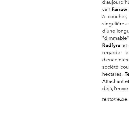
d’aujourd’h
vert
Farrow 
à coucher,
singulières
d’une longu
"dimmable" 
Redfyre
et 
regarder les
d’enceinte
société co
hectares,
T
Attachant et
déjà, l’envi
tentorre.be