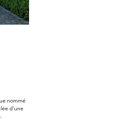
sque nommé
lée d’une
e
.