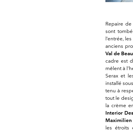
Repaire de 
sont tombe
l’entrée, l
anciens pro
Val de Beau
cadre est 
mêlent à l’
Serax et le
installé so
tenu à respe
tout le desi
la crème en
Interior De
Maximilien
les étroits