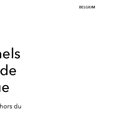
BELGIUM
nels
 de
ue
 hors du