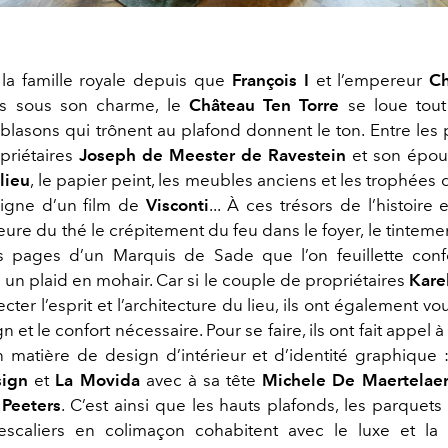
la famille royale depuis que
François I
et l’empereur
Ch
́s sous son charme, le
Château Ten Torre
se loue tout 
es blasons qui trônent au plafond donnent le ton. Entre les 
priétaires
Joseph de Meester de Ravestein
et son épo
lieu
, le papier peint, les meubles anciens et les trophées 
digne d’un film de
Visconti
... À ces trésors de l’histoire 
heure du thé le crépitement du feu dans le foyer, le tinte
s pages d’un Marquis de Sade que l’on feuillette con
us un plaid en mohair. Car si le couple de propriétaires
Kare
cter l’esprit et l’architecture du lieu, ils ont également vo
gn et le confort nécessaire. Pour se faire, ils ont fait appel 
 matière de design d’intérieur et d’identité graphique 
sign
et
La Movida
avec à sa tête
Michele De Maertelae
 Peeters
. C’est ainsi que les hauts plafonds, les parquets
 escaliers en colimaçon cohabitent avec le luxe et la