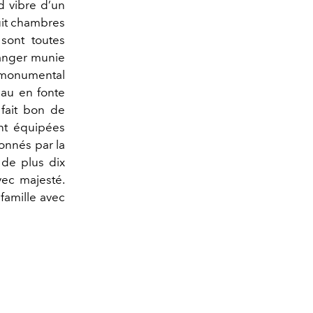
nd vibre d’un
huit chambres
 sont toutes
manger munie
e monumental
eau en fonte
 fait bon de
nt équipées
onnés par la
́ de plus dix
vec majesté.
 famille avec