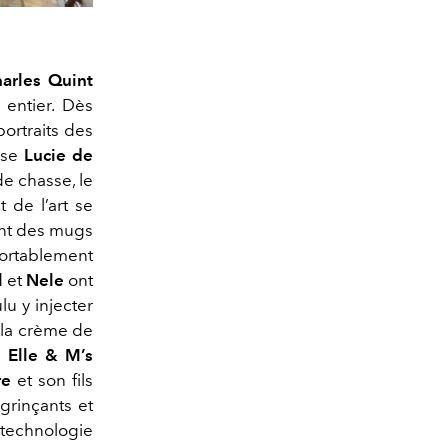
arles Quint
entier. Dès
portraits des
use
Lucie de
de chasse, le
et de l’art se
ment des mugs
fortablement
l
et
Nele
ont
ulu y injecter
à la crème de
:
Elle & M’s
re
et son fils
 grinçants et
 technologie