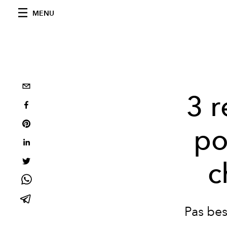
MENU
3 r
po
c
Pas bes