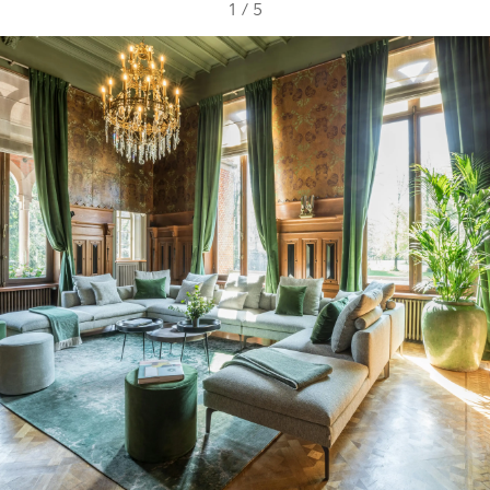
1
/
5