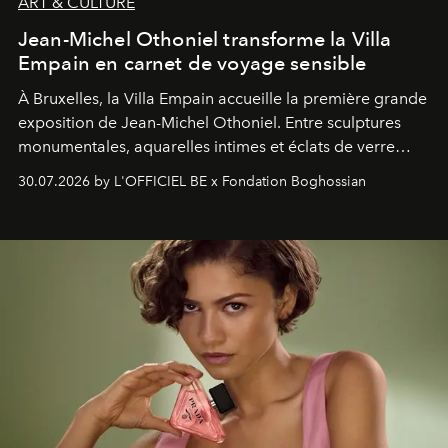
ART & CULTURE
Jean-Michel Othoniel transforme la Villa
Empain en carnet de voyage sensible
À Bruxelles, la Villa Empain accueille la première grande
exposition de Jean-Michel Othoniel. Entre sculptures
monumentales, aquarelles intimes et éclats de verre
soufflé, l’artiste français compose un itinéraire
30.07.2026 by L'OFFICIEL BE x Fondation Boghossian
émotionnel où chaque œuvre devient le souvenir
lumineux d’un voyage, d’une rencontre ou d’un
émerveillement.