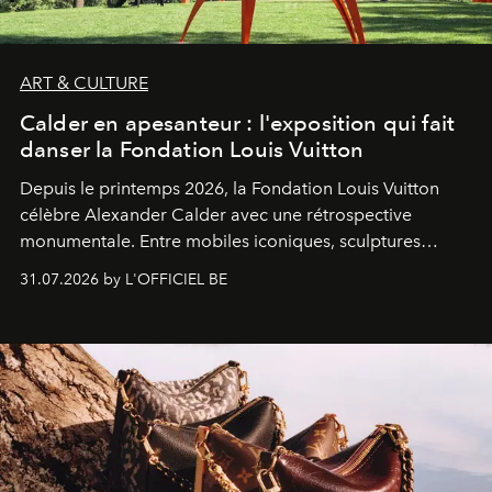
ART & CULTURE
Calder en apesanteur : l'exposition qui fait
danser la Fondation Louis Vuitton
Depuis le printemps 2026, la Fondation Louis Vuitton
célèbre Alexander Calder avec une rétrospective
monumentale. Entre mobiles iconiques, sculptures
monumentales et poésie du mouvement, l'artiste
31.07.2026 by L'OFFICIEL BE
américain investit les espaces imaginés par Frank Gehry
dans une exposition qui redonne toute sa légèreté à la
sculpture.