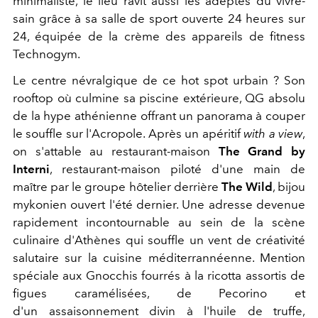
minimaliste, le lieu ravit aussi les adeptes du vivre-
sain grâce à sa salle de sport ouverte 24 heures sur
24, équipée de la crème des appareils de fitness
Technogym.
Le centre névralgique de ce hot spot urbain ? Son
rooftop où culmine sa piscine extérieure, QG absolu
de la hype athénienne offrant un panorama à couper
le souffle sur l'Acropole. Après un apéritif
with a view
,
on s'attable au restaurant-maison
The Grand by
Interni
, restaurant-maison piloté d'une main de
maître par le groupe hôtelier derrière
The Wild
, bijou
mykonien ouvert l'été dernier. Une adresse devenue
rapidement incontournable au sein de la scène
culinaire d'Athènes qui souffle un vent de créativité
salutaire sur la cuisine méditerrannéenne. Mention
spéciale aux Gnocchis fourrés à la ricotta assortis de
figues caramélisées, de Pecorino et
d'un assaisonnement divin à l'huile de truffe,