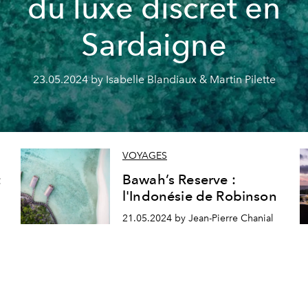
du luxe discret en
Sardaigne
23.05.2024 by Isabelle Blandiaux & Martin Pilette
VOYAGES
t
Bawah’s Reserve :
l'Indonésie de Robinson
21.05.2024 by Jean-Pierre Chanial