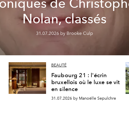
coniques de Christoph
Nolan, classés
31.07.2026 by Brooke Culp
BEAUTÉ
Faubourg 21 : l'écrin
bruxellois où le luxe se vit
en silence
31.07.2026 by Manoëlle Sepulchre