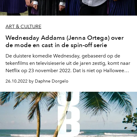
ART & CULTURE
Wednesday Addams (Jenna Ortega) over
de mode en cast in de spin-off serie
De duistere komedie Wednesday, gebaseerd op de
tekenfilms en televisieserie uit de jaren zestig, komt naar
Netflix op 23 november 2022. Dat is niet op Halloween,
maar wel een opvallende datum: voor een fictieserie
26.10.2022 by Daphne Dorgelo
wordt deze keer namelijk niet voor een vrijdag gekozen,
maar voor een… woensdag.