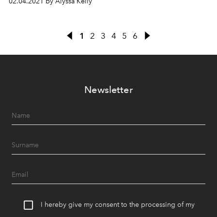
02.04.2021 by Alyssa Kelly
1
2
3
4
5
6
Newsletter
I hereby give my consent to the processing of my