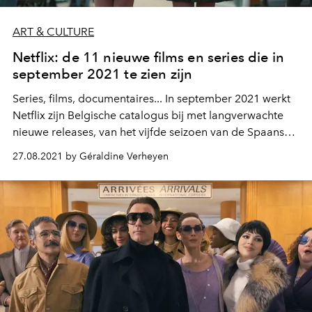
ART & CULTURE
Netflix: de 11 nieuwe films en series die in
september 2021 te zien zijn
Series, films, documentaires... In september 2021 werkt
Netflix zijn Belgische catalogus bij met langverwachte
nieuwe releases, van het vijfde seizoen van de Spaanse
serie "La Casa de Papel", tot seizoen 3 van "Sex
27.08.2021 by Géraldine Verheyen
Education", en het laatste seizoen van "Pose". Hier zijn de
11 nieuwe shows om vanaf 1 september op het platform
te binge-watchen.