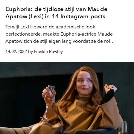
Euphoria: de tijdloze stijl van Maude
Apatow (Lexi) in 14 Instagram posts
Terwijl Lexi Howard de academische look
perfectioneerde, maakte Euphoria-actrice Maude
Apatow zich de stijl eigen lang voordat ze de rol
aannam.
14.02.2022 by Frankie Rowley