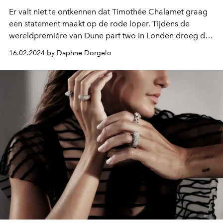
Er valt niet te ontkennen dat Timothée Chalamet graag
een statement maakt op de rode loper. Tijdens de
wereldpremière van Dune part two in Londen droeg de
acteur een schitterende custom made Cartier-ketting
16.02.2024 by Daphne Dorgelo
met meer dan 900 gekleurde stenen, geïnspireerd door
het woestijnlandschap van de film.