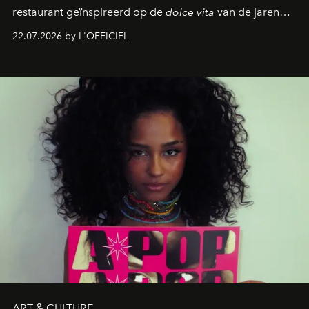
restaurant geïnspireerd op de
dolce vita
van de jaren
zestig, een Japanse hotspot die na zonsondergang
22.07.2026 by L'OFFICIEL
verandert in een bruisende ontmoetingsplek en de
legendarische Parijse club Raspoutine die eindelijk
neerstrijkt in Saint-Tropez. Dit zijn de nieuwe adressen
die deze zomer de toon zetten, van lange lunches tot
zwoele nachten.
ART & CULTURE