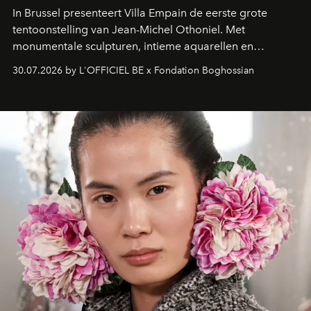
In Brussel presenteert Villa Empain de eerste grote
tentoonstelling van Jean-Michel Othoniel. Met
monumentale sculpturen, intieme aquarellen en
fonkelend Murano-glas creëert de Franse kunstenaar
30.07.2026 by L'OFFICIEL BE x Fondation Boghossian
een emotionele reis waarin elk werk de herinnering
oproept aan een ontmoeting, een bestemming of een
moment van verwondering.