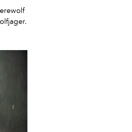
Werewolf
olfjager.