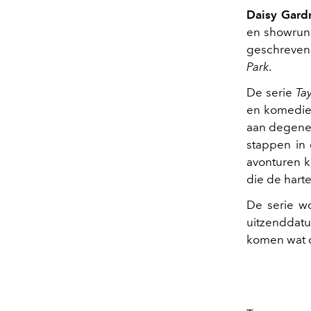
Daisy Gard
en showrun
geschreven 
Park
.
De serie
Ta
en komedie,
aan degenen
stappen in 
avonturen k
die de hart
De serie w
uitzenddat
komen wat d