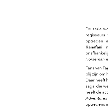
De serie w
regisseurs
optreden a
Kanafani
ma
onafhankeli
Horseman
e
Fans van
Ta
blij zijn o
Daar heeft 
saga, die w
heeft de ac
Adventures 
optredens in