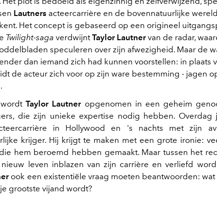
. Het plot is bedoeld als eigenzinnig en zelfverwijzend, sp
ssen
Lautners
acteercarrière en de bovennatuurlijke wereld 
rkent. Het concept is gebaseerd op een origineel uitgangs
de
Twilight-saga
verdwijnt
Taylor Lautner
van de radar, waar
roddelbladen speculeren over zijn afwezigheid. Maar de w
sender dan iemand zich had kunnen voorstellen: in plaats v
eidt de acteur zich voor op zijn ware bestemming - jagen o
.
e wordt
Taylor Lautner
opgenomen in een geheim genoo
ers, die zijn unieke expertise nodig hebben. Overdag j
cteercarrière in Hollywood en 's nachts met zijn av
lijke krijger. Hij krijgt te maken met een grote ironie: v
die hem beroemd hebben gemaakt. Maar tussen het re
 nieuw leven inblazen van zijn carrière en verliefd word
ner
ook een existentiële vraag moeten beantwoorden: wat d
 je grootste vijand wordt?