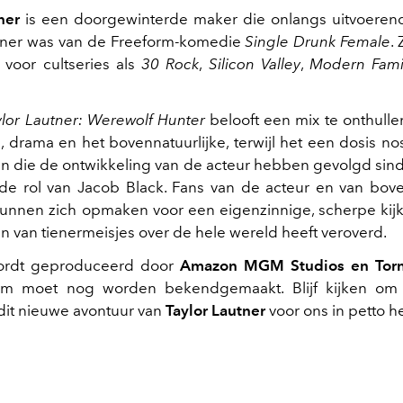
ner
is een doorgewinterde maker die onlangs uitvoeren
ner was van de Freeform-komedie
Single Drunk Female
.
voor cultseries als
30 Rock
,
Silicon Valley
,
Modern Fami
ylor Lautner: Werewolf Hunter
belooft een mix te onthullen
 drama en het bovennatuurlijke, terwijl het een dosis nos
 die de ontwikkeling van de acteur hebben gevolgd sinds
de rol van Jacob Black. Fans van de acteur en van bove
unnen zich opmaken voor een eigenzinnige, scherpe ki
en van tienermeisjes over de hele wereld heeft veroverd.
ordt geproduceerd door
Amazon MGM Studios en Torn
um moet nog worden bekendgemaakt. Blijf kijken om 
it nieuwe avontuur van
Taylor Lautner
voor ons in petto he