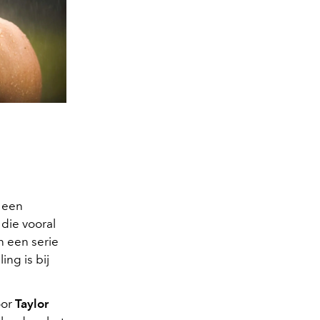
een
die vooral
in een serie
ing is bij
oor
Taylor