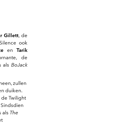
r Gillett
, de
 Silence ook
te
en
Tarik
rnante, de
s als
BoJack
meen, zullen
en duiken.
 de Twilight
. Sindsdien
s als
The
et