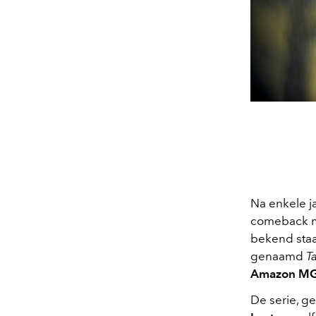
Na enkele ja
comeback me
bekend staat
genaamd
Ta
Amazon MG
De serie, g