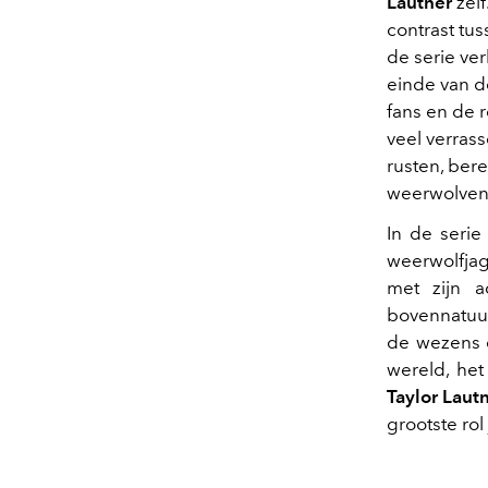
Lautner
zelf
contrast tu
de serie ve
einde van 
fans en de 
veel verras
rusten, ber
weerwolven
In de seri
weerwolfjag
met zijn a
bovennatuur
de wezens 
wereld, het
Taylor Laut
grootste rol