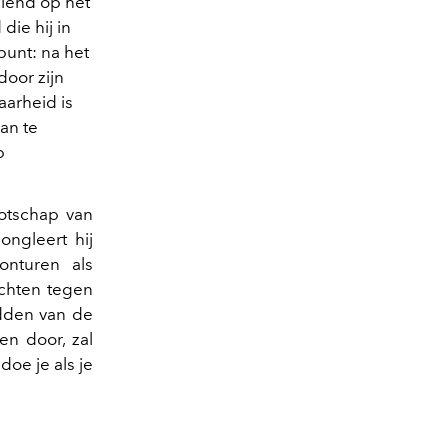
elend op het
die hij in
punt: na het
door zijn
aarheid is
an te
p
tschap van
ongleert hij
onturen als
echten tegen
dden van de
en door, zal
oe je als je