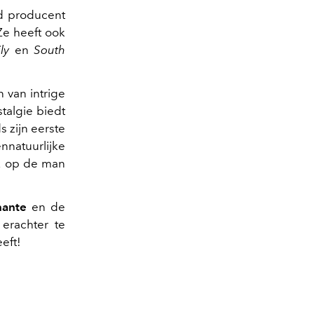
d producent
 Ze heeft ook
ly
en
South
 van intrige
talgie biedt
 zijn eerste
nnatuurlijke
jk op de man
ante
en de
erachter te
eft!