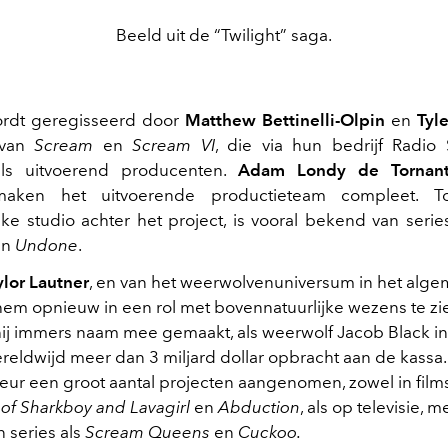
Beeld uit de “Twilight” saga.
ordt geregisseerd door
Matthew Bettinelli-Olpin
en
Tyle
 van
Scream
en
Scream VI
, die via hun bedrijf Radio
ls uitvoerend producenten.
Adam Londy
de Tornan
ken het uitvoerende productieteam compleet. To
jke studio achter het project, is vooral bekend van serie
n
Undone
.
ylor Lautner
, en van het weerwolvenuniversum in het alge
m hem opnieuw in een rol met bovennatuurlijke wezens te zi
hij immers naam mee gemaakt, als weerwolf Jacob Black in
ereldwijd meer dan 3 miljard dollar opbracht aan de kassa
teur een groot aantal projecten aangenomen, zowel in film
of Sharkboy and Lavagirl
en
Abduction
, als op televisie, m
 series als
Scream Queens
en
Cuckoo.