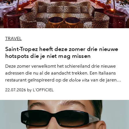
TRAVEL
Saint-Tropez heeft deze zomer drie nieuwe
hotspots die je niet mag missen
Deze zomer verwelkomt het schiereiland drie nieuwe
adressen die nu al de aandacht trekken. Een Italiaans
restaurant geïnspireerd op de
dolce vita
van de jaren
zestig, een Japanse hotspot die na zonsondergang
22.07.2026 by L'OFFICIEL
verandert in een bruisende ontmoetingsplek en de
legendarische Parijse club Raspoutine die eindelijk
neerstrijkt in Saint-Tropez. Dit zijn de nieuwe adressen
die deze zomer de toon zetten, van lange lunches tot
zwoele nachten.