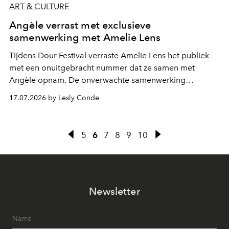
ART & CULTURE
Angèle verrast met exclusieve
samenwerking met Amelie Lens
Tijdens Dour Festival verraste Amelie Lens het publiek
met een onuitgebracht nummer dat ze samen met
Angèle opnam. De onverwachte samenwerking
bevestigt de elektronische koers die de Belgische
17.07.2026 by Lesly Conde
zangeres de voorbije maanden steeds nadrukkelijker
inslaat.
5
6
7
8
9
10
Newsletter