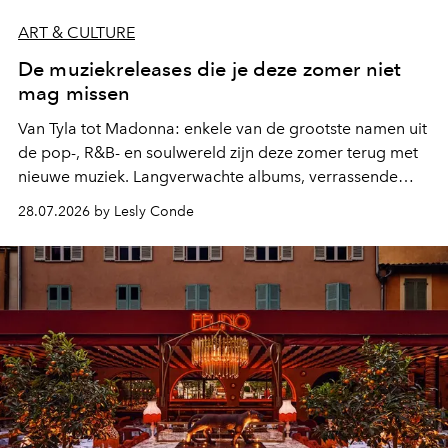
ART & CULTURE
De muziekreleases die je deze zomer niet
mag missen
Van Tyla tot Madonna: enkele van de grootste namen uit
de pop-, R&B- en soulwereld zijn deze zomer terug met
nieuwe muziek. Langverwachte albums, verrassende
comebacks en veelbelovende nieuwe projecten: dit zijn
28.07.2026 by Lesly Conde
de releases die je niet mag missen.