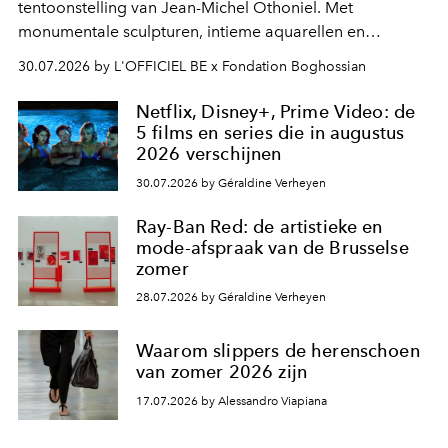
tentoonstelling van Jean-Michel Othoniel. Met
monumentale sculpturen, intieme aquarellen en
fonkelend Murano-glas creëert de Franse kunstenaar
30.07.2026 by L'OFFICIEL BE x Fondation Boghossian
een emotionele reis waarin elk werk de herinnering
oproept aan een ontmoeting, een bestemming of een
Netflix, Disney+, Prime Video: de
moment van verwondering.
5 films en series die in augustus
2026 verschijnen
30.07.2026 by Géraldine Verheyen
Ray-Ban Red: de artistieke en
mode-afspraak van de Brusselse
zomer
28.07.2026 by Géraldine Verheyen
Waarom slippers de herenschoen
van zomer 2026 zijn
17.07.2026 by Alessandro Viapiana