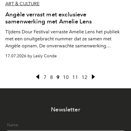
ART & CULTURE
Angèle verrast met exclusieve
samenwerking met Amelie Lens
Tijdens Dour Festival verraste Amelie Lens het publiek
met een onuitgebracht nummer dat ze samen met
Angèle opnam. De onverwachte samenwerking
bevestigt de elektronische koers die de Belgische
17.07.2026 by Lesly Conde
zangeres de voorbije maanden steeds nadrukkelijker
inslaat.
7
8
9
10
11
12
Newsletter