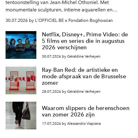
tentoonstelling van Jean-Michel Othoniel. Met
monumentale sculpturen, intieme aquarellen en
fonkelend Murano-glas creëert de Franse kunstenaar
30.07.2026 by L'OFFICIEL BE x Fondation Boghossian
een emotionele reis waarin elk werk de herinnering
oproept aan een ontmoeting, een bestemming of een
Netflix, Disney+, Prime Video: de
moment van verwondering.
5 films en series die in augustus
2026 verschijnen
30.07.2026 by Géraldine Verheyen
Ray-Ban Red: de artistieke en
mode-afspraak van de Brusselse
zomer
28.07.2026 by Géraldine Verheyen
Waarom slippers de herenschoen
van zomer 2026 zijn
17.07.2026 by Alessandro Viapiana