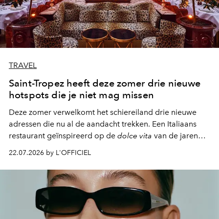
TRAVEL
Saint-Tropez heeft deze zomer drie nieuwe
hotspots die je niet mag missen
Deze zomer verwelkomt het schiereiland drie nieuwe
adressen die nu al de aandacht trekken. Een Italiaans
restaurant geïnspireerd op de
dolce vita
van de jaren
zestig, een Japanse hotspot die na zonsondergang
22.07.2026 by L'OFFICIEL
verandert in een bruisende ontmoetingsplek en de
legendarische Parijse club Raspoutine die eindelijk
neerstrijkt in Saint-Tropez. Dit zijn de nieuwe adressen
die deze zomer de toon zetten, van lange lunches tot
zwoele nachten.