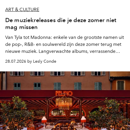
ART & CULTURE
De muziekreleases die je deze zomer niet
mag missen
Van Tyla tot Madonna: enkele van de grootste namen uit
de pop-, R&B- en soulwereld zijn deze zomer terug met
nieuwe muziek. Langverwachte albums, verrassende
comebacks en veelbelovende nieuwe projecten: dit zijn
28.07.2026 by Lesly Conde
de releases die je niet mag missen.