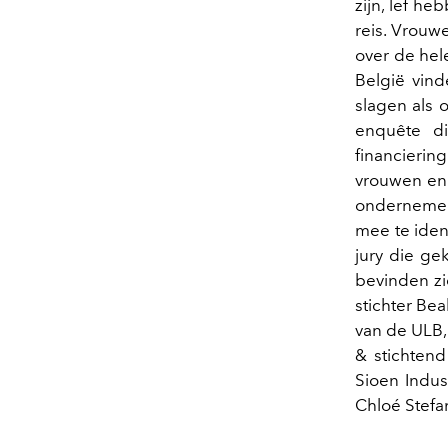
zijn, lef h
reis. Vrouw
over de hel
België vin
slagen als 
enquête d
financiering
vrouwen en 
ondernemer
mee te iden
jury die ge
bevinden zi
stichter Bea
van de ULB,
& stichten
Sioen Indus
Chloé Stefa