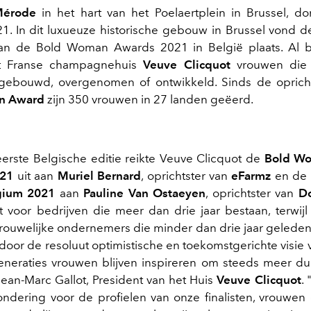
Mérode
in het hart van het Poelaertplein in Brussel, 
1. In dit luxueuze historische gebouw in Brussel vond de
van de Bold Woman Awards 2021 in België plaats. Al b
et Franse champagnehuis
Veuve Clicquot
vrouwen die 
ebouwd, overgenomen of ontwikkeld. Sinds de oprich
n Award
zijn 350 vrouwen in 27 landen geëerd.
erste Belgische editie reikte Veuve Clicquot de
Bold W
021
uit aan
Muriel Bernard
, oprichtster van
eFarmz
en de
gium 2021
aan
Pauline Van Ostaeyen
, oprichtster van
D
t voor bedrijven die meer dan drie jaar bestaan, terwij
vrouwelijke ondernemers die minder dan drie jaar geleden z
oor de resoluut optimistische en toekomstgerichte visie v
generaties vrouwen blijven inspireren om steeds meer dur
ean-Marc Gallot, President van het Huis
Veuve Clicquot
.
ndering voor de profielen van onze finalisten, vrouwen d