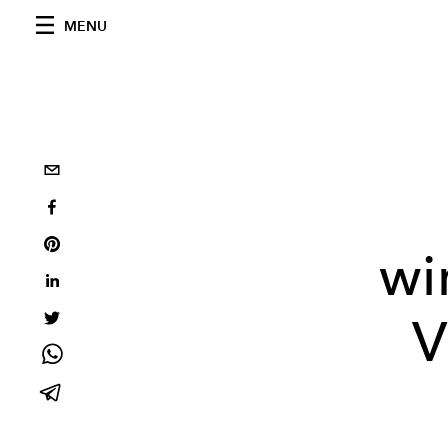
MENU
wi
V