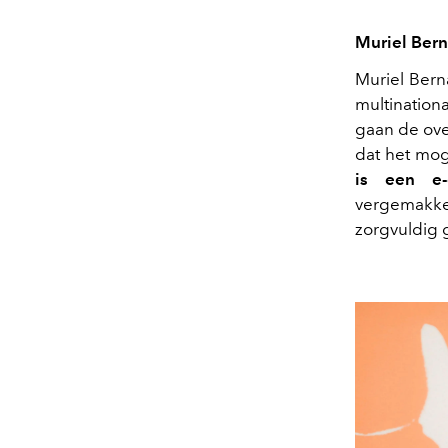
Muriel Bern
Muriel Bern
multination
gaan de ove
dat het mog
is een e-
vergemakkel
zorgvuldig 