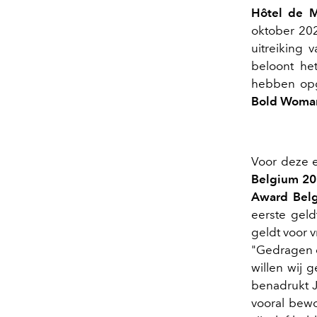
Hôtel de 
oktober 202
uitreiking 
beloont h
hebben opg
Bold Woma
Voor deze e
Belgium 2
Award Bel
eerste geld
geldt voor 
"Gedragen d
willen wij 
benadrukt J
vooral bewo