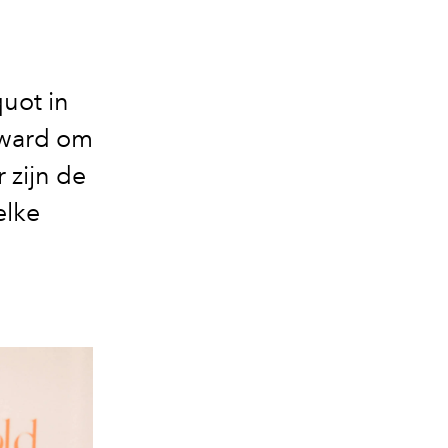
uot in
Award om
 zijn de
elke