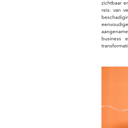
zichtbaar e
reis: van 
beschadigi
eenvoudige
aangenamer
business e
transformati