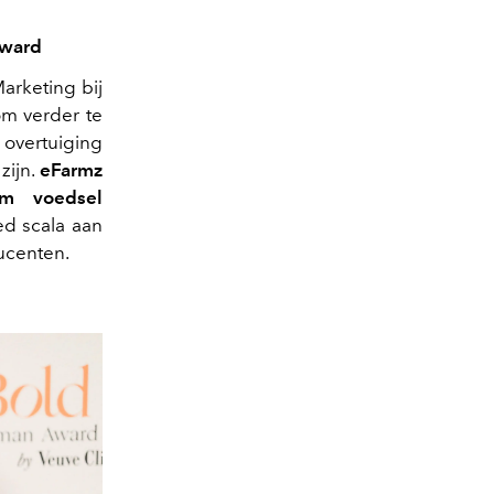
Award
arketing bij
om verder te
 overtuiging
zijn.
eFarmz
am voedsel
ed scala aan
ucenten.