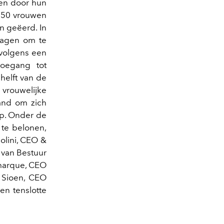
ren door hun
 350 vrouwen
n geëerd. In
ragen om te
 volgens een
oegang tot
 helft van de
 vrouwelijke
and om zich
ap. Onder de
 te belonen,
olini, CEO &
d van Bestuur
amarque, CEO
 Sioen, CEO
en tenslotte