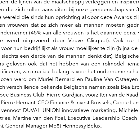
ebben, de lijnen van de maatschappij verleggen en inspire
en die zich zullen aansluiten bij onze gemeenschap van
e wereld die sinds hun oprichting al door deze Awards zij
den vrouwen dat ze zich meer als mannen moeten ged
ondernemer (45% van alle vrouwen is het daarmee eens,
ie werd uitgevoerd door Veuve Clicquot). Ook de t
 voor hun bedrijf lijkt als vrouw moeilijker te zijn (bijna de
slechts een derde van de mannen denkt dat). Belgische
s geloven ook dat het hebben van een rolmodel, iem
tificeren, van cruciaal belang is voor het ondernemersch
kozen werd om Muriel Bernard en Pauline Van Ostaeyen
ch verschillende bekende Belgische namen zoals Béa Erc
bee Business Club, Pierre Gurdjian, voorzitter van de Raa
 Pierre Hernant, CEO Finance & Invest Brussels, Carole L
d vennoot DUVAL UNION innovatieve marketing, Michèle
tries, Martine van den Poel, Executive Leadership Coach 
ni, General Manager Moët Hennessy Belux.