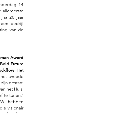
donderdag 14
 allereerste
ijna 20 jaar
een bedrijf
ting van de
oman Award
Bold Future
ockflow
. Het
l het tweede
ijn gestart.
an het Huis,
f te tonen,"
 "Wij hebben
ie visionair