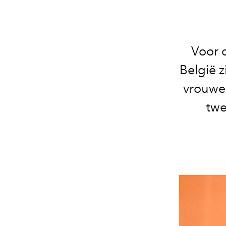
Voor 
België 
vrouwel
twe