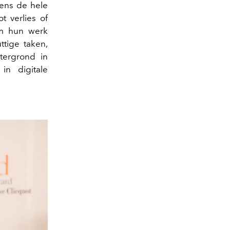
dens de hele
 verlies of
m hun werk
tige taken,
tergrond in
in digitale