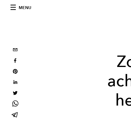
MENU
Z
ac
h