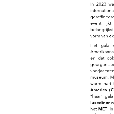
In 2023 w
internatio
geraffineer
event lij
belangrijk
vorm van ex
Het gala 
Amerikaans
en dat ook
georgani
voorjaarste
museum. Ma
warm hart 
America (
“haar” gala
luxediner
w
het
MET
. I