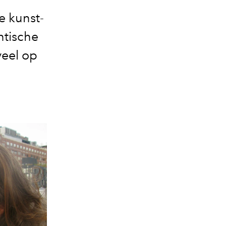
e kunst-
ntische
veel op