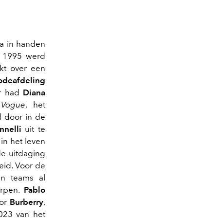
la in handen
 1995 werd
kt over een
deafdeling
ar had
Diana
s
Vogue
, het
d door in de
nnelli
uit te
 in het leven
de uitdaging
eid. Voor de
n teams al
erpen.
Pablo
oor
Burberry
,
023 van het