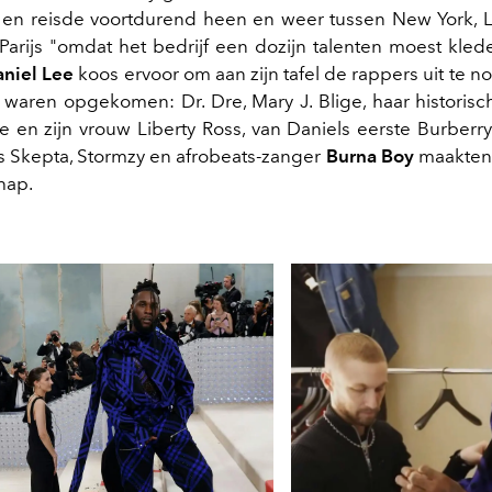
 en reisde voortdurend heen en weer tussen New York, 
arijs "omdat het bedrijf een dozijn talenten moest kleden
niel Lee
koos ervoor om aan zijn tafel de rappers uit te n
 waren opgekomen: Dr. Dre, Mary J. Blige, haar historis
e en zijn vrouw Liberty Ross, van Daniels eerste Burber
 Skepta, Stormzy en afrobeats-zanger
Burna Boy
maakten 
hap.