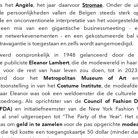
as het
Angèle
, het jaar daarvoor
Stromae
. Onder de u
nale persoonlijkheden vallen de Belgen steeds sterk 
de en onconventionele interpretatie van het voorgesteld
kt een mix van een gigantische businessmeeting - 
ste netwerkevenementen - en een gekostumeerde bal w
travagantie is toegestaan en zelfs wordt aangemoedigd.
werd oorspronkelijk in 1948 gelanceerd door de in
e publiciste
Eleanor Lambert
, die de modewereld in haar
 voor de rest van haar leven zou doen, tot in 2023
seerd door het
Metropolitan Museum of Art
en 
ntoonstelling in van het
Costume Institute
, de modeafdel
ar Eleanor was ook een weldoenster die de culturele
toedroeg. Als oprichtster van de
Council of Fashion D
CFDA)
en initiatiefneemster van de New York Fashion
 al snel uitgeroepen tot “The Party of the Year”. Het 
as om
geld in te zamelen
voor de pas opgerichte
modea
n die tijd kostte een toegangskaartje 50 dollar (minder da