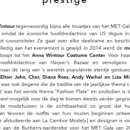
intour
tegenwoordig bijna alle touwtjes van het MET Ga
t omdat de iconische hoofdredactrice van
US Vogue
in
t covoorzitster. Ze gaat over elke deelname en beschi
lledig aan het evenement is gewijd. In 2014 werd de
mo
doopt tot het
Anna Wintour Costume Center
. Vóór ha
oofdredactrice van
Harper's Bazaar
en vervolgen
aar de rang van 's werelds populairste etentje gestuw
0
Elton John, Cher, Diana Ross, Andy Warhol en Liza Mi
 was ook degene die de traditie van de jaarlijkse thema's
72 was het eerste thema "Fashion Plate" en sindsdien is 
neel mogelijk voor de dag te komen steeds verder gegro
de modehuizen is de zichtbaarheid zo groot dat hu
n tevoren de outfits van hun muzen beginnen ontw
ie afstudeerde aan La Cambre Mode[s] en designer is v
 aan de Burberry-garderobe voor het MET Gala van 2