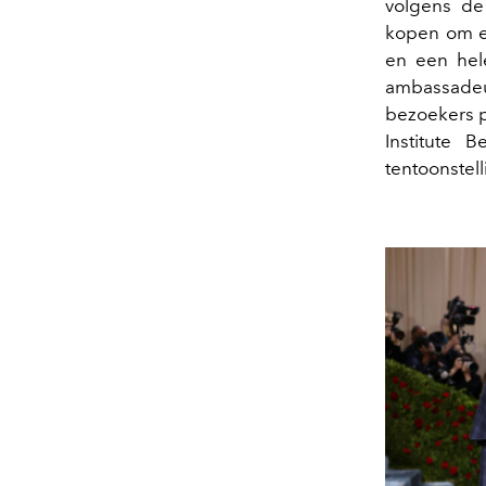
volgens de
kopen om er
en een hel
ambassadeu
bezoekers p
Institute 
tentoonstel