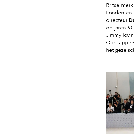
Britse merk
Londen en P
directeur
Da
de jaren 90
Jimmy Iovin
Ook rappers
het gezelsc