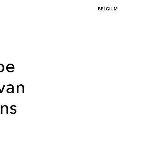
BELGIUM
oe
van
ns