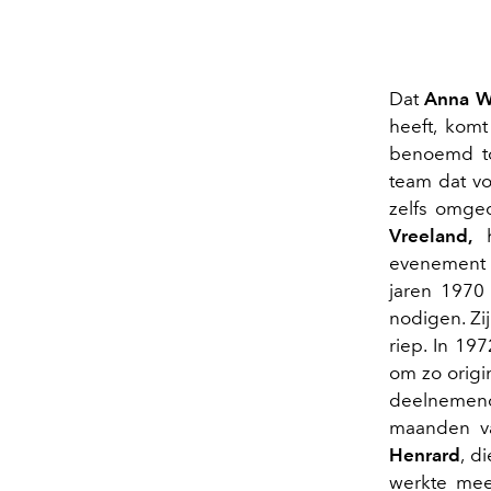
Dat
Anna W
heeft, kom
benoemd to
team dat vo
zelfs omge
Vreeland,
h
evenement n
jaren 197
nodigen. Zij
riep. In 19
om zo origi
deelnemen
maanden va
Henrard
, d
werkte mee