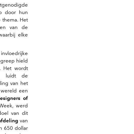
itgenodigde
op door hun
e thema. Het
een van de
aarbij elke
vloedrijke
 greep hield
. Het wordt
luidt de
ing van het
 wereld een
esigners of
 Week, werd
doel van dit
fdeling
van
n 650 dollar