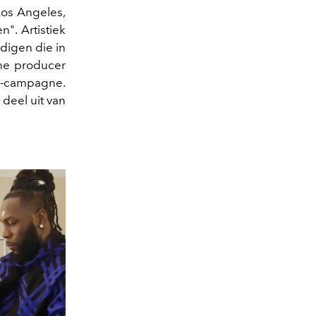
Los Angeles,
". Artistiek
odigen die in
che producer
ry-campagne.
deel uit van