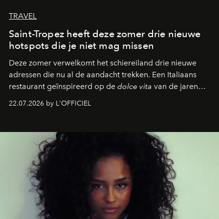
TRAVEL
Saint-Tropez heeft deze zomer drie nieuwe
hotspots die je niet mag missen
Deze zomer verwelkomt het schiereiland drie nieuwe
adressen die nu al de aandacht trekken. Een Italiaans
restaurant geïnspireerd op de
dolce vita
van de jaren
zestig, een Japanse hotspot die na zonsondergang
22.07.2026 by L'OFFICIEL
verandert in een bruisende ontmoetingsplek en de
legendarische Parijse club Raspoutine die eindelijk
neerstrijkt in Saint-Tropez. Dit zijn de nieuwe adressen
die deze zomer de toon zetten, van lange lunches tot
zwoele nachten.