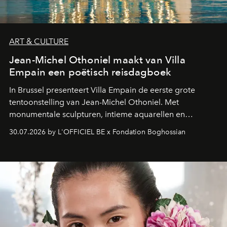
ART & CULTURE
Jean-Michel Othoniel maakt van Villa
Empain een poëtisch reisdagboek
In Brussel presenteert Villa Empain de eerste grote
tentoonstelling van Jean-Michel Othoniel. Met
monumentale sculpturen, intieme aquarellen en
fonkelend Murano-glas creëert de Franse kunstenaar
30.07.2026 by L'OFFICIEL BE x Fondation Boghossian
een emotionele reis waarin elk werk de herinnering
oproept aan een ontmoeting, een bestemming of een
moment van verwondering.