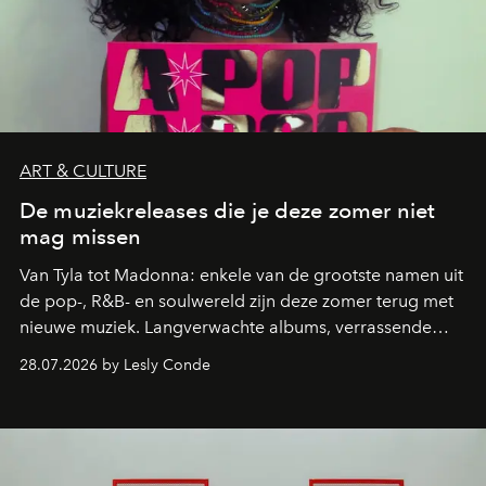
ART & CULTURE
De muziekreleases die je deze zomer niet
mag missen
Van Tyla tot Madonna: enkele van de grootste namen uit
de pop-, R&B- en soulwereld zijn deze zomer terug met
nieuwe muziek. Langverwachte albums, verrassende
comebacks en veelbelovende nieuwe projecten: dit zijn
28.07.2026 by Lesly Conde
de releases die je niet mag missen.