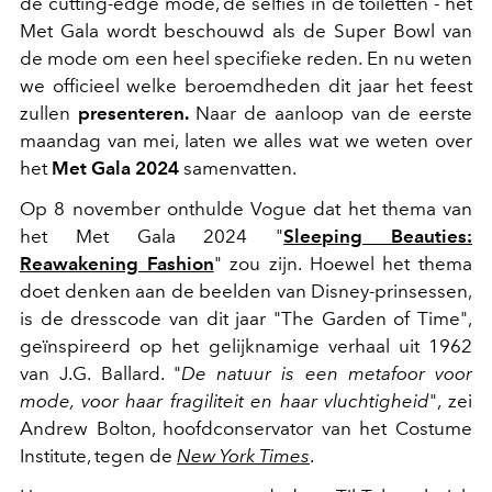
de cutting-edge mode, de selfies in de toiletten - het
Met Gala wordt beschouwd als de Super Bowl van
de mode om een heel specifieke reden. En nu weten
we officieel welke beroemdheden dit jaar het feest
zullen
presenteren.
Naar de aanloop van de eerste
maandag van mei, laten we alles wat we weten over
het
Met Gala 2024
samenvatten.
Op 8 november onthulde Vogue dat het thema van
het Met Gala 2024 "
Sleeping Beauties:
Reawakening Fashion
" zou zijn. Hoewel het thema
doet denken aan de beelden van Disney-prinsessen,
is de dresscode van dit jaar "The Garden of Time",
geïnspireerd op het gelijknamige verhaal uit 1962
van J.G. Ballard. "
De natuur is een metafoor voor
mode, voor haar fragiliteit en haar vluchtigheid
", zei
Andrew Bolton, hoofdconservator van het Costume
Institute, tegen de
New York Times
.