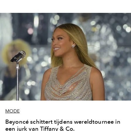
MODE
Beyoncé schittert tijdens wereldtournee in
een jurk van Tiffany & Co.