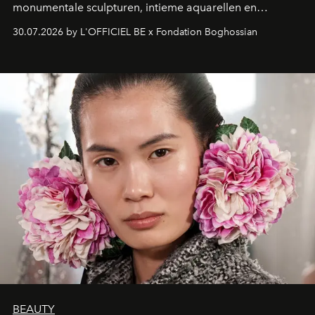
monumentale sculpturen, intieme aquarellen en
fonkelend Murano-glas creëert de Franse kunstenaar
30.07.2026 by L'OFFICIEL BE x Fondation Boghossian
een emotionele reis waarin elk werk de herinnering
oproept aan een ontmoeting, een bestemming of een
moment van verwondering.
BEAUTY