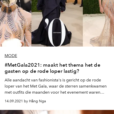
MODE
#MetGala2021: maakt het thema het de
gasten op de rode loper lastig?
Alle aandacht van fashionista's is gericht op de rode
loper van het Met Gala, waar de sterren samenkwamen
met outfits die maanden voor het evenement waren
ontworpen. Met als thema "In America: A Lexicon of
14.09.2021 by Hằng Nga
Fashion" is Met Gala 2021 officieel van start gegaan.