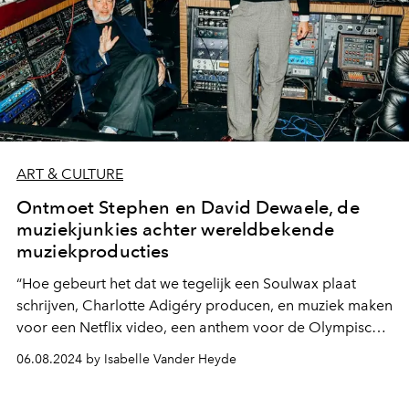
ART & CULTURE
Ontmoet Stephen en David Dewaele, de
muziekjunkies achter wereldbekende
muziekproducties
“Hoe gebeurt het dat we tegelijk een Soulwax plaat
schrijven, Charlotte Adigéry producen, en muziek maken
voor een Netflix video, een anthem voor de Olympische
Spelen én de soundtrack van Dries Van Noten?! Als je
06.08.2024 by Isabelle Vander Heyde
dat allemaal opnoemt, denk je wowowow gasten!”