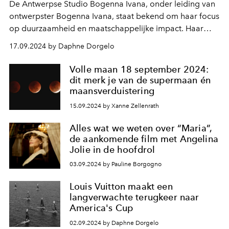
De Antwerpse Studio Bogenna Ivana,
onder leiding van
ontwerpster Bogenna Ivana,
staat bekend om haar focus
op duurzaamheid en maatschappelijke impact. Haar
werk staat bekend voor innovatieve ontwerpen die
17.09.2024 by Daphne Dorgelo
afvalmaterialen nieuw leven inblazen. Momenteel werkt
ze samen met Auping mee aan een rondreizende
Volle maan 18 september 2024:
tentoonstelling door België genaamd MUCE Modulair
dit merk je van de supermaan én
(nog tot 11 oktober 2024). Beginnend in Antwerpen,
maansverduistering
gevolgd door Brussel, Gent en Hasselt.
15.09.2024 by Xanne Zellenrath
Alles wat we weten over “Maria”,
de aankomende film met Angelina
Jolie in de hoofdrol
03.09.2024 by Pauline Borgogno
Louis Vuitton maakt een
langverwachte terugkeer naar
America's Cup
02.09.2024 by Daphne Dorgelo