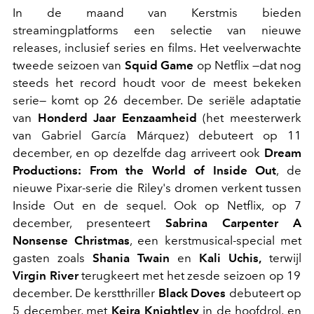
In de maand van Kerstmis bieden
streamingplatforms een selectie van nieuwe
releases, inclusief series en films. Het veelverwachte
tweede seizoen van
Squid Game
op Netflix —dat nog
steeds het record houdt voor de meest bekeken
serie— komt op 26 december. De seriële adaptatie
van
Honderd Jaar Eenzaamheid
(het meesterwerk
van Gabriel García Márquez) debuteert op 11
december, en op dezelfde dag arriveert ook
Dream
Productions: From the World of Inside Out
, de
nieuwe Pixar-serie die Riley's dromen verkent tussen
Inside Out en de sequel. Ook op Netflix, op 7
december, presenteert
Sabrina Carpenter A
Nonsense Christmas
, een kerstmusical-special met
gasten zoals
Shania Twain
en
Kali Uchis,
terwijl
Virgin River
terugkeert met het zesde seizoen op 19
december. De kerstthriller
Black Doves
debuteert op
5 december, met
Keira Knightley
in de hoofdrol, en