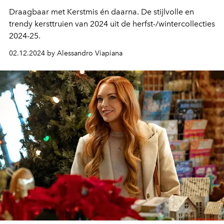
Draagbaar met Kerstmis én daarna. De stijlvolle en
trendy kersttruien van 2024 uit de herfst-/wintercollecties
2024-25.
02.12.2024 by Alessandro Viapiana