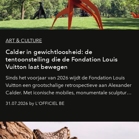
ART & CULTURE
Calder in gewichtloosheid: de
tentoonstelling die de Fondation Louis
Vuitton laat bewegen
Sinds het voorjaar van 2026 wijdt de Fondation Louis
Vuitton een grootschalige retrospectieve aan Alexander
Calder. Met iconische mobiles, monumentale sculpturen
en een poëtische benadering van beweging neemt de
31.07.2026 by L'OFFICIEL BE
Amerikaanse kunstenaar de ruimtes van Frank Gehry
over in een tentoonstelling die de lichtheid van de
beeldhouwkunst opnieuw centraal stelt.