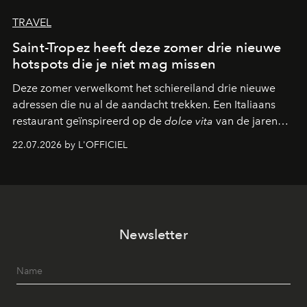
TRAVEL
Saint-Tropez heeft deze zomer drie nieuwe
hotspots die je niet mag missen
Deze zomer verwelkomt het schiereiland drie nieuwe
adressen die nu al de aandacht trekken. Een Italiaans
restaurant geïnspireerd op de
dolce vita
van de jaren
zestig, een Japanse hotspot die na zonsondergang
22.07.2026 by L'OFFICIEL
verandert in een bruisende ontmoetingsplek en de
legendarische Parijse club Raspoutine die eindelijk
neerstrijkt in Saint-Tropez. Dit zijn de nieuwe adressen
die deze zomer de toon zetten, van lange lunches tot
zwoele nachten.
Newsletter