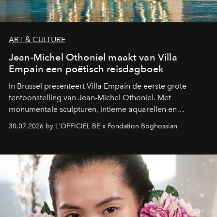
ART & CULTURE
Jean-Michel Othoniel maakt van Villa
Empain een poëtisch reisdagboek
In Brussel presenteert Villa Empain de eerste grote
tentoonstelling van Jean-Michel Othoniel. Met
monumentale sculpturen, intieme aquarellen en
fonkelend Murano-glas creëert de Franse kunstenaar
30.07.2026 by L'OFFICIEL BE x Fondation Boghossian
een emotionele reis waarin elk werk de herinnering
oproept aan een ontmoeting, een bestemming of een
moment van verwondering.