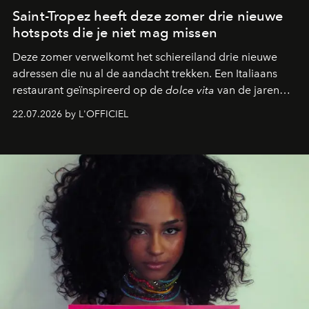
Saint-Tropez heeft deze zomer drie nieuwe
hotspots die je niet mag missen
Deze zomer verwelkomt het schiereiland drie nieuwe
adressen die nu al de aandacht trekken. Een Italiaans
restaurant geïnspireerd op de
dolce vita
van de jaren
zestig, een Japanse hotspot die na zonsondergang
22.07.2026 by L'OFFICIEL
verandert in een bruisende ontmoetingsplek en de
legendarische Parijse club Raspoutine die eindelijk
neerstrijkt in Saint-Tropez. Dit zijn de nieuwe adressen
die deze zomer de toon zetten, van lange lunches tot
zwoele nachten.