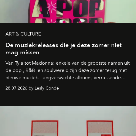
ART & CULTURE
De muziekreleases die je deze zomer niet
mag missen
Van Tyla tot Madonna: enkele van de grootste namen uit
de pop-, R&B- en soulwereld zijn deze zomer terug met
nieuwe muziek. Langverwachte albums, verrassende
comebacks en veelbelovende nieuwe projecten: dit zijn
28.07.2026 by Lesly Conde
de releases die je niet mag missen.