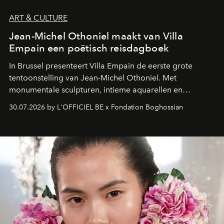
ART & CULTURE
Jean-Michel Othoniel maakt van Villa
Empain een poëtisch reisdagboek
In Brussel presenteert Villa Empain de eerste grote
tentoonstelling van Jean-Michel Othoniel. Met
monumentale sculpturen, intieme aquarellen en
fonkelend Murano-glas creëert de Franse kunstenaar
30.07.2026 by L'OFFICIEL BE x Fondation Boghossian
een emotionele reis waarin elk werk de herinnering
oproept aan een ontmoeting, een bestemming of een
moment van verwondering.