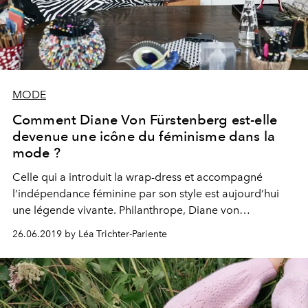
MODE
Comment Diane Von Fürstenberg est-elle
devenue une icône du féminisme dans la
mode ?
Celle qui a introduit la wrap-dress et accompagné
l’indépendance féminine par son style est aujourd’hui
une légende vivante. Philanthrope, Diane von
Fürstenberg soutient aussi les femmes avec les DVF
26.06.2019 by Léa Trichter-Pariente
Awards. Ambassadrice du musée de la Statue de la
Liberté à New York, elle nous accorde une rencontre lors
d’une halte parisienne.