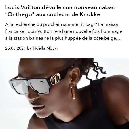
Louis Vuitton dévoile son nouveau cabas
"Onthego" aux couleurs de Knokke
À la recherche du prochain summer it-bag ? La maison
française Louis Vuitton rend une nouvelle fois hommage
à la station balnéaire la plus huppée de la côte belge,
avec une édition limitée de son modèle "Onthego" griffé
25.03.2021 by Noëlla Mbuyi
"Knokke" sur l’iconique Monogram Giant. Pratique, avec
des détails en dégradé et une palette de couleurs
fraîches et estivales, ce cabas est le compagnon idéal
pour upgrader ses looks beachwear cet été.